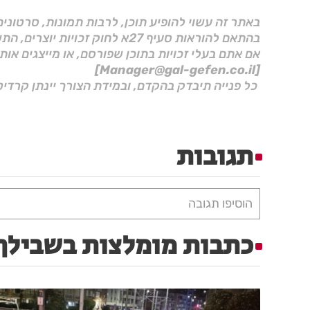
באתר זה עשוי להופיע תוכן, לרבות תמונות, סרטוני
בהתאם להוראות סעיף 27א לחוק זכויות יוצרים, התשס"ח–2007.
אם אתם בעלי זכויות בתוכן שפורסם, או מייצגים אות
[Manager@gal-gefen.co.il]
כל פנייה תיבדק בהקדם, ובמידת הצורך יינתן קרדיט
תגובות
הוסיפו תגובה
כתבות מומלצות בשבילך