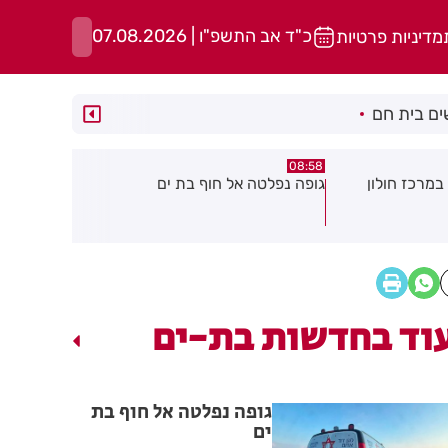
כ"ד אב התשפ"ו | 07.08.2026
מדיניות פרטיות
ם בית חם
05:43
08:29
ת ים
חשד להצתה בשלושה מוקדים ברמת
הסוף לקורקי
גן: שבעה דיירים נפגעו קל משאיפת
עשן
וד בחדשות בת-ים
גופה נפלטה אל חוף בת
ים