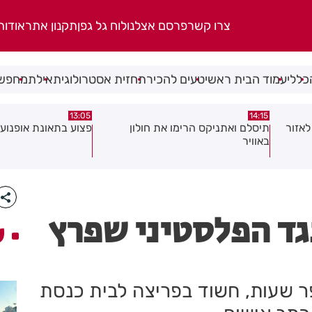
צרו קשר
פרסם אצלנו
לוח גל גפן
תקנון אתר
אודות
כללי
עמוד הבית ראשי
טעים להכיר
תחזית אסטרולוגית
אילת
מחפשי
08:58
13:05
פצוע בתאונת אופנוע במרכז חולון
גופה נפלטה אל חוף ב
גד הפלסטיני שפרץ
ע
ר שעות, חשוד בפריצה לבית כנסת