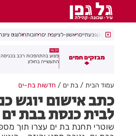
רמת גן
גבעתיים
ראשון-לציון
בת ים
רחובות
חולון
נס ציונה
14:15
14:31
צוע בהתהפכות רכב בכניסה לאזור
תיסלם ואתניקס הרימו את חולון
מבזקים חמים
תעשייה בחולון
באוויר
עמוד הבית
בת ים
חדשות בת-ים
כתב אישום יוגש כנ
לבית כנסת בבת ים
שוטרי תחנת בת ים עצרו תוך מספ