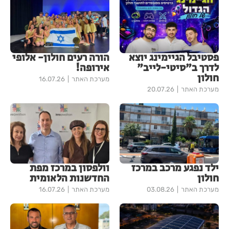
פסטיבל הגיימינג יוצא
הורה רעים חולון- אלופי
לדרך ב"סיטי-לייב"
אירופה!
חולון
מערכת האתר
16.07.26
מערכת האתר
20.07.26
ילד נפגע מרכב במרכז
וולפסון במרכז מפת
חולון
החדשנות הלאומית
מערכת האתר
03.08.26
מערכת האתר
16.07.26