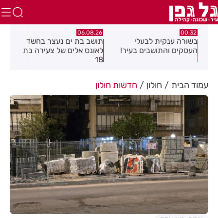
.26
06.08.26
00:32
יים
בשורה ענקית לבעלי
תושב בת ים נעצר בחשד
העסקים והתושבים בעיר!
לאונס אלים של צעירה בת
שקל
18
האו
עמוד הבית
חולון
חדשות חולון