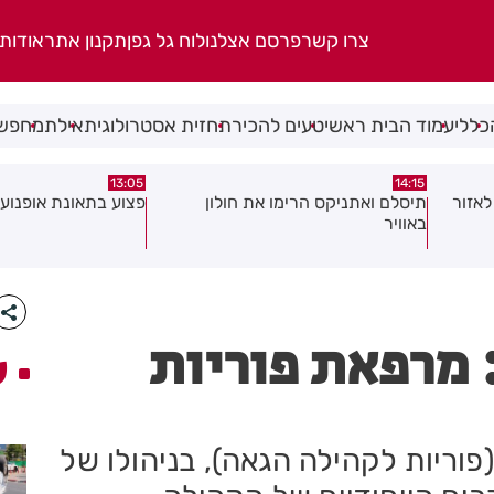
צרו קשר
פרסם אצלנו
לוח גל גפן
תקנון אתר
אודות
כללי
עמוד הבית ראשי
טעים להכיר
תחזית אסטרולוגית
אילת
מחפשי
08:58
13:05
פצוע בתאונת אופנוע במרכז חולון
גופה נפלטה אל חוף ב
 מרפאת פוריות
ע
ריות לקהילה הגאה), בניהולו של