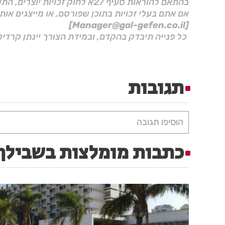
בהתאם להוראות סעיף 27א לחוק זכויות יוצרים, התשס"ח–2007.
אם אתם בעלי זכויות בתוכן שפורסם, או מייצגים אות
[Manager@gal-gefen.co.il]
כל פנייה תיבדק בהקדם, ובמידת הצורך יינתן קרדיט
תגובות
הוסיפו תגובה
כתבות מומלצות בשבילך