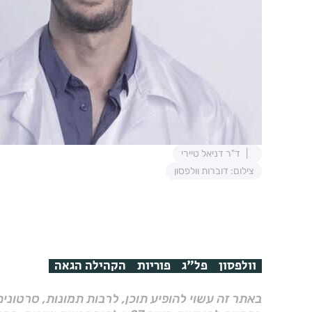
ד"ר דניאל טיירי
צילום: דוברות וולפסון
וולפסון
פל"ג
פוריות
הקהילה הגאה
באתר זה עשוי להופיע תוכן, לרבות תמונות, סרטוני