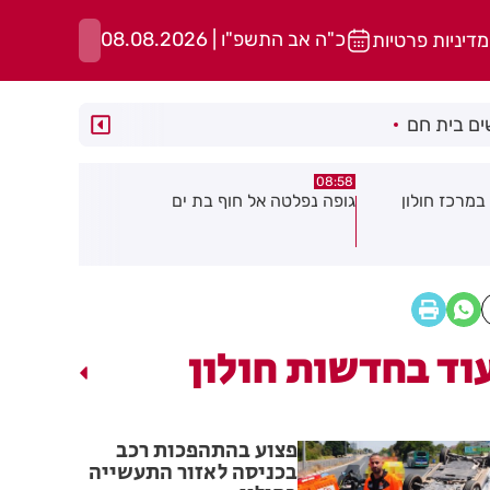
כ"ה אב התשפ"ו | 08.08.2026
מדיניות פרטיות
ם בית חם
05:43
08:29
ת ים
חשד להצתה בשלושה מוקדים ברמת
הסוף לקורקי
גן: שבעה דיירים נפגעו קל משאיפת
עשן
וד בחדשות חולון
פצוע בהתהפכות רכב
בכניסה לאזור התעשייה