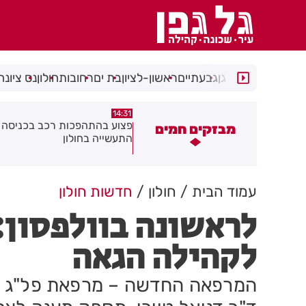
רמת גן
גבעתיים
ראשון-לציון
בת ים
רחובות
חולון
נס ציונה
14:15
14:31
צוע בהתהפכות רכב בכניסה לאזור
תיסלם ואתניקס הרימו את חולון
מבזקים חמים
תעשייה בחולון
באוויר
עמוד הבית
חולון
חדשות חולון
לראשונה בוולפסון:
לקהילה הגאה
המרפאה החדשה – מרפאת פל"ג (פו