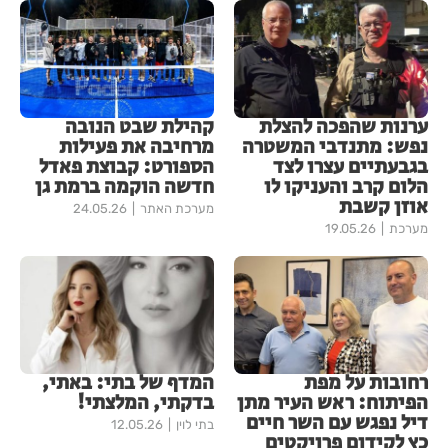
ערנות שהפכה להצלת
קהילת שבט הנובה
נפש: מתנדבי המשטרה
מרחיבה את פעילות
בגבעתיים עצרו לצד
הספורט: קבוצת פאדל
הלום קרב והעניקו לו
חדשה הוקמה ברמת גן
אוזן קשבת
מערכת האתר
24.05.26
מערכת
19.05.26
רחובות על מפת
המדף של בתי: באתי,
הפיתוח: ראש העיר מתן
בדקתי, המלצתי!
דיל נפגש עם השר חיים
בתי לוין
12.05.26
כץ לקידום פרויקטים