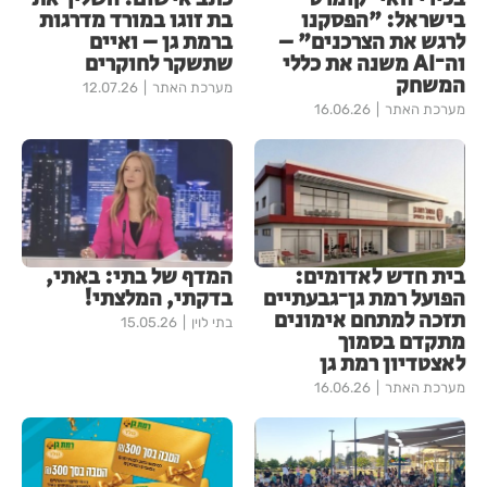
בישראל: "הפסקנו
בת זוגו במורד מדרגות
לרגש את הצרכנים" –
ברמת גן – ואיים
וה־AI משנה את כללי
שתשקר לחוקרים
המשחק
מערכת האתר
12.07.26
מערכת האתר
16.06.26
בית חדש לאדומים:
המדף של בתי: באתי,
הפועל רמת גן־גבעתיים
בדקתי, המלצתי!
תזכה למתחם אימונים
בתי לוין
15.05.26
מתקדם בסמוך
לאצטדיון רמת גן
מערכת האתר
16.06.26