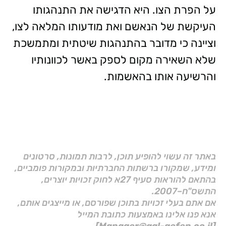
על הפרת הצו. היא הדגישה את התנהגותו
העיקשת של הנאשם ואת מודעותו המלאה לצו,
וציינה כי מדובר בהתנהגות שיטתית ומתמשכת
שלא השאירה מקום לספק באשר לכוונותיו
והרשיעה אותו בהאשמות.
באתר זה עשוי להופיע תוכן, לרבות תמונות, סרטונים
ומידע, שמקורו ברשתות החברתיות ובמקורות פומביים,
בהתאם להוראות סעיף 27א לחוק זכויות יוצרים,
התשס"ח–2007.
אם אתם בעלי זכויות בתוכן שפורסם, או מייצגים אותם,
אנא פנו אלינו באמצעות כתובת המייל
[Manager@gal-gefen.co.il]