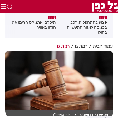
:05
14:15
14:31
מה
פצוע בהתהפכות רכב
תיסלם ואתניקס הרימו את
פצו
בכניסה לאזור התעשייה
חולון באוויר
חול
בחולון
עמוד הבית
רמת גן
רמת גן