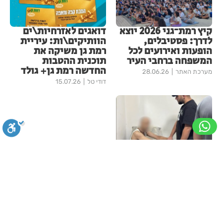
קיץ רמת־גני 2026 יוצא
דואגים לאזרחיות\ים
לדרך: פסטיבלים,
הוותיקים\ות: עיריית
הופעות ואירועים לכל
רמת גן משיקה את
המשפחה ברחבי העיר
תוכנית ההטבות
החדשה רמת גן+ גולד
מערכת האתר
28.06.26
דודי טל
15.07.26
תושב רמת גן: נעצר
החשוד בהשלכת אבנים
סגירה
ביטול הבהובים
מונוכרום
ספיה
לעבר משרדי חדשות 12
ובהשארת מכתב איומים
מערכת האתר
30.07.26
עוד ברמת גן
ניגודיות גבוהה
שחור צהוב
היפוך צבעים
הדגשת כותרות