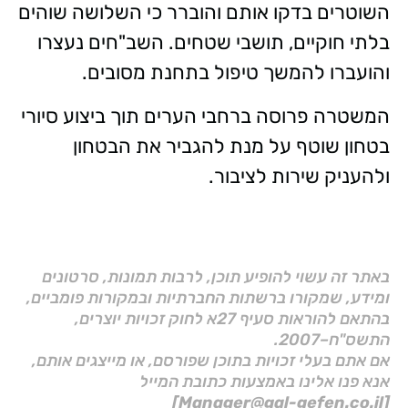
השוטרים בדקו אותם והוברר כי השלושה שוהים
בלתי חוקיים, תושבי שטחים. השב"חים נעצרו
והועברו להמשך טיפול בתחנת מסובים.
המשטרה פרוסה ברחבי הערים תוך ביצוע סיורי
בטחון שוטף על מנת להגביר את הבטחון
ולהעניק שירות לציבור.
באתר זה עשוי להופיע תוכן, לרבות תמונות, סרטונים
ומידע, שמקורו ברשתות החברתיות ובמקורות פומביים,
בהתאם להוראות סעיף 27א לחוק זכויות יוצרים,
התשס"ח–2007.
אם אתם בעלי זכויות בתוכן שפורסם, או מייצגים אותם,
אנא פנו אלינו באמצעות כתובת המייל
[Manager@gal-gefen.co.il]