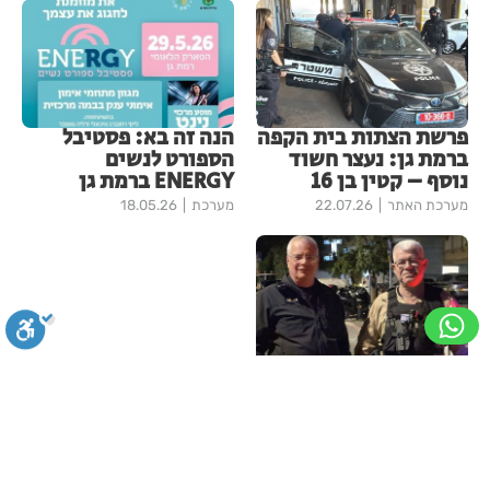
פרשת הצתות בית הקפה
הנה זה בא: פסטיבל
ברמת גן: נעצר חשוד
הספורט לנשים
נוסף – קטין בן 16
ENERGY ברמת גן
מערכת האתר
22.07.26
מערכת
18.05.26
ערנות שהפכה להצלת
נפש: מתנדבי המשטרה
בגבעתיים עצרו לצד
סגירה
ביטול הבהובים
מונוכרום
ספיה
הלום קרב והעניקו לו
אוזן קשבת
מערכת
19.05.26