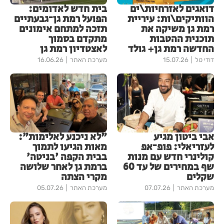
דואגים לאזרחיות\ים
בית חדש לאדומים:
הוותיקים\ות: עיריית
הפועל רמת גן־גבעתיים
רמת גן משיקה את
תזכה למתחם אימונים
תוכנית ההטבות
מתקדם בסמוך
החדשה רמת גן+ גולד
לאצטדיון רמת גן
דודי טל
15.07.26
מערכת האתר
16.06.26
אבי ביטון מגיע
"לא ניכנע לאלימות":
לעזריאלי: פופ־אפ
מאות הגיעו לתמוך
קולינרי חדש עם מנות
בבית הקפה 'בניטה'
שף במחירים של עד 60
ברמת גן לאחר שלושה
שקלים
מקרי הצתה
מערכת האתר
07.07.26
מערכת האתר
05.07.26