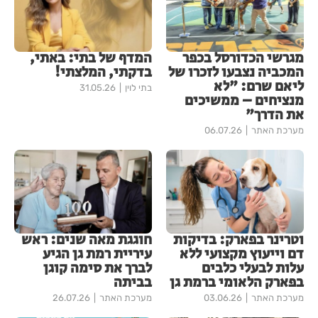
מגרשי הכדורסל בכפר
המדף של בתי: באתי,
המכביה נצבעו לזכרו של
בדקתי, המלצתי!
ליאם שרם: "לא
בתי לוין
31.05.26
מנציחים – ממשיכים
את הדרך"
מערכת האתר
06.07.26
וטרינר בפארק: בדיקות
חוגגת מאה שנים: ראש
דם וייעוץ מקצועי ללא
עיריית רמת גן הגיע
עלות לבעלי כלבים
לברך את סימה קוגן
בפארק הלאומי ברמת גן
בביתה
מערכת האתר
03.06.26
מערכת האתר
26.07.26