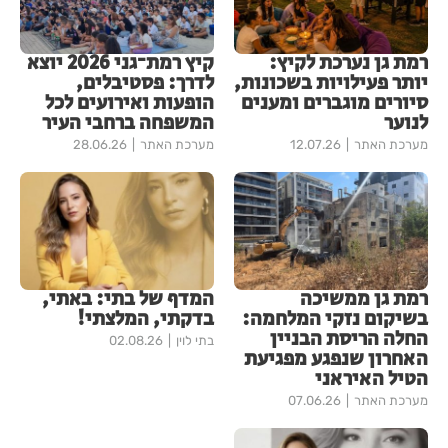
רמת גן נערכת לקיץ:
קיץ רמת־גני 2026 יוצא
יותר פעילויות בשכונות,
לדרך: פסטיבלים,
סיורים מוגברים ומענים
הופעות ואירועים לכל
לנוער
המשפחה ברחבי העיר
מערכת האתר
12.07.26
מערכת האתר
28.06.26
רמת גן ממשיכה
המדף של בתי: באתי,
בשיקום נזקי המלחמה:
בדקתי, המלצתי!
החלה הריסת הבניין
בתי לוין
02.08.26
האחרון שנפגע מפגיעת
הטיל האיראני
מערכת האתר
07.06.26