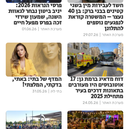
חשד לעבירות מין בשני
פרסי הנראות 2026:
קטינים בבני ברק: בן 40
יניב ביטון נבחר לגאוות
נעצר – המשטרה קוראת
השנה, שמעון שירזי
לנפגעים נוספים
זכה בפרס מפעל חיים
להתלונן
מערכת האתר
01.06.26
מערכת האתר
29.07.26
דוח מדאיג ברמת גן: 17
המדף של בתי: באתי,
אוטובוסים היו מעורבים
בדקתי, המלצתי!
בתאונות דרכים בעיר
בתי לוין
31.05.26
מתחילת 2025
מערכת האתר
24.05.26