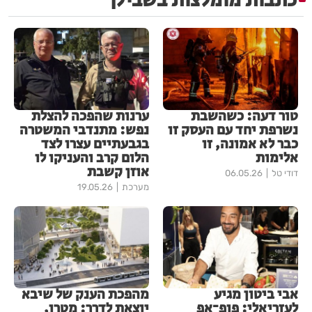
כתבות מומלצות בשבילך
טור דעה: כשהשבת
ערנות שהפכה להצלת
נשרפת יחד עם העסק זו
נפש: מתנדבי המשטרה
כבר לא אמונה, זו
בגבעתיים עצרו לצד
אלימות
הלום קרב והעניקו לו
אוזן קשבת
דודי טל
06.05.26
מערכת
19.05.26
אבי ביטון מגיע
מהפכת הענק של שיבא
לעזריאלי: פופ־אפ
יוצאת לדרך: מטרו,