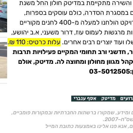
והשירה מתקיימת במדיטק חולון החל משנת
ה הופקו למעלה מ- 100 מופעים במסגרת הסדרה, כולם עוסקים בספרות,
בשירה ובמה שביניהם במהלך כל שנות הפרויקט הולחנו למעלה מ-400 לחנים מקוריים
 מרגשות לעמוס עוז, דרור משעני, א.ב יהושע,
שלו ועוד יוצרים רבים אחרים.
עלות כרטיס: 110 ₪.
, חדשני ורב תחומי המקיים פעילויות תרבות
הל מגוון מחולון ומחוצה לה.
מדיטק, אולם
רועים
מדיטק
אסף ענברי
ם ומידע, שמקורו ברשתות החברתיות ובמקורות פומביים,
ם, אנא פנו אלינו באמצעות כתובת המייל