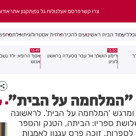
צרו קשר
פרסם אצלנו
לוח גל גפן
תקנון אתר
אודו
כללי
עמוד הבית ראשי
טעים להכיר
תחזית אסטרולוגית
אילת
מחפשי
13:36
13:49
אשון
אסף הרופא: ילד נשכח ברכב מצבו
ישי ריבו ושולי רנד ר
אנוש
ים
: "המלחמה על הבית"
ע
 ומרגש 'המלחמה על הבית'. לראשונה
לושת ספריו: הביתה, הטנק והספר
לספרות, זוכה פרס עגנון לאמנות