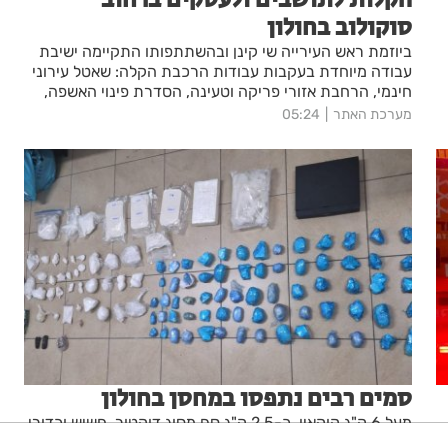
סוקולוב בחולון
ביוזמת ראש העירייה שי קינן ובהשתתפותו התקיימה ישיבת
עבודה מיוחדת בעקבות עבודות הרכבת הקלה: שאטל עירוני
חינמי, הרחבת אזורי פריקה וטעינה, הסדרת פינוי האשפה,
תגבור הפיקוח, שיפור המרחב הציבורי ומפגש פתוח עם נציגי
מערכת האתר
05:24
נת״ע
סמים רבים נתפסו במחסן בחולון
מעל 6 ק"ג קוקאין, כ-2.5 ק"ג סם מסוג דוקטור, חשיש וכדורי
אקסטזי נתפסו במהלך פעילות מבצעית של בלשי תחנת