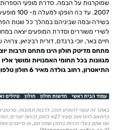
שמוקרנות על הבמה. סדרת מופעי הספרות 
2007. עד כ
לשירי משוררים וסדרת המופעים יצאה במחוות
חיים באר, יוכי ברנדס, דורית רביניאן, צרויה 
מתחם מדיטק חולון הינו מתחם תרבות יוצר
מגוונות בכל תחומי האמנויות ומושך אליו ק
התיאטרון, רחוב גולדה מאיר 6 חולון טלפון:03-5012505
עמוד הבית ראשי
חדשות חולון
חולון
טיולים וא
באתר זה עשוי להופיע תוכן, לרבות תמונות, סרטוני
בהתאם להוראות סעיף 27א לחוק זכויות יוצרים, התשס"ח–2007.
אם אתם בעלי זכויות בתוכן שפורסם, או מייצגים אות