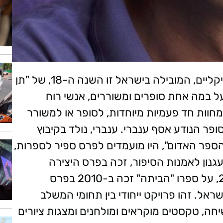
במסגרת סדרת המופעים הספרותיים – מוסיקליים, המובילה בישראל זו השנה ה-18, של "תן
ל במה אחת סופרים ומשוררים, אנשי רוח
 מחוות חד פעמיות מיוחדות, לסופר או למשורר
פר הנודע אסף ענברי. ענברי, נולד בקיבוץ
הספר האדום", היו מועמדים לפרס ספיר לספרות,
נק" זיכו אותו ב-2020 בפרס עגנון לאמנות הסיפור, זכה בפרס היצירה
לסופרים עבריים ע"ש לוי אשכול לשנת 2018, על ספרו "הביתה" זכה ב-2010 בפרס
ל. זהו פרויקט ייחודי בין תחומי המשלב
חה, טקסטים מוקראים ומולחנים ומצגות ציורים