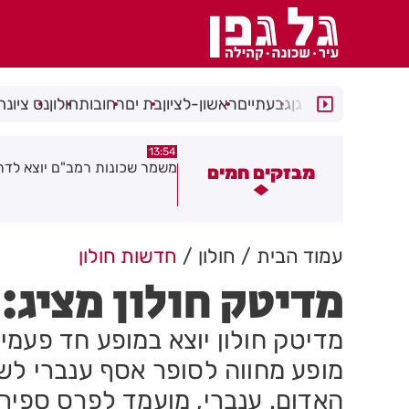
רמת גן
גבעתיים
ראשון-לציון
בת ים
רחובות
חולון
נס ציונה
13:50
13:54
שמר שכונות רמב"ם יוצא לדרך
רימון הושלך אל עבר מסעדה בר
מבזקים חמים
לציון
עמוד הבית
חולון
חדשות חולון
מדיטק חולון מציג
מדיטק חולון יוצא במופע חד פעמי
מופע מחווה לסופר אסף ענברי לש
האדום. ענברי, מועמד לפרס ספיר 