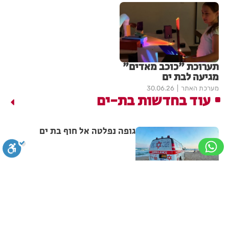
תערוכת "כוכב מאדים"
מגיעה לבת ים
מערכת האתר
30.06.26
עוד בחדשות בת-ים
גופה נפלטה אל חוף בת ים
מערכת האתר
07.08.26
תושב בת ים נעצר בחשד לאונס
סגירה
ביטול הבהובים
מונוכרום
ספיה
אלים של צעירה בת 18
ניגודיות גבוהה
שחור צהוב
היפוך צבעים
הדגשת כותרות