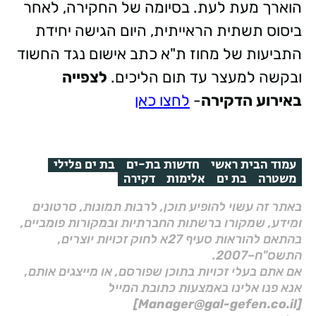
הוארך מעת לעת. בסיומה של החקירה, לאחר
ביסוס תשתית הראייתית, היום הגישה יחידת
התביעות של מחוז ת"א כתב אישום נגד החשוד
ובקשה למעצר עד תום הליכים.
לצפייה
באירוע הדקירה
-
לחצו כאן
עמוד הבית ראשי
חדשות בת-ים
בת ים פלילי
משטרה
בת ים
אלימות
דקירה
באתר זה עשוי להופיע תוכן, לרבות תמונות, סרטונים
ומידע, שמקורו ברשתות החברתיות ובמקורות פומביים,
בהתאם להוראות סעיף 27א לחוק זכויות יוצרים,
התשס"ח–2007.
אם אתם בעלי זכויות בתוכן שפורסם, או מייצגים אותם,
אנא פנו אלינו באמצעות כתובת המייל
[Manager@gal-gefen.co.il]