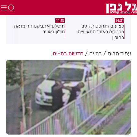
:58
13:05
14:15
תיסלם ואתניקס הרימו את
פצוע בתאונת אופנוע במרכז
גופ
חולון באוויר
חולון
עמוד הבית
בת ים
חדשות בת-ים