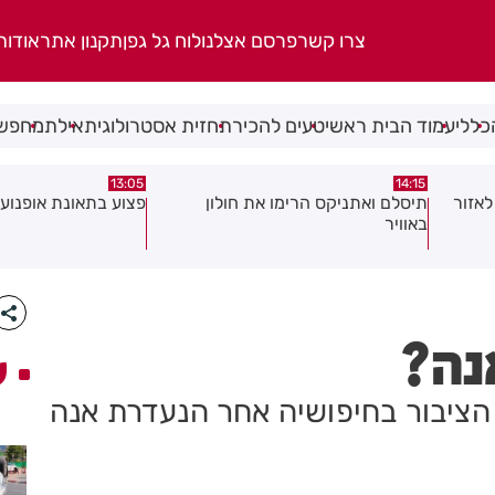
צרו קשר
פרסם אצלנו
לוח גל גפן
תקנון אתר
אודות
כללי
עמוד הבית ראשי
טעים להכיר
תחזית אסטרולוגית
אילת
מחפשי
08:58
13:05
פצוע בתאונת אופנוע במרכז חולון
גופה נפלטה אל חוף ב
נה?
ע
יבור בחיפושיה אחר הנעדרת אנה