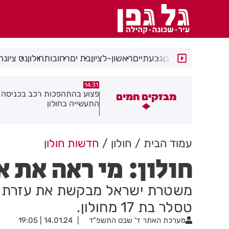
רמת גן
גבעתיים
ראשון-לציון
בת ים
רחובות
חולון
נס ציונה
14:15
14:31
צוע בהתהפכות רכב בכניסה לאזור
תיסלם ואתניקס הרימו את חולון
מבזקים חמים
תעשייה בחולון
באוויר
עמוד הבית
חולון
חדשות חולון
חולון: מי ראה את א
משטרת ישראל מבקשת את עזרת הצ
טסלר בת 17 מחולון.
מערכת האתר
ד' שבט התשפ"ד
14.01.24 | 19:05