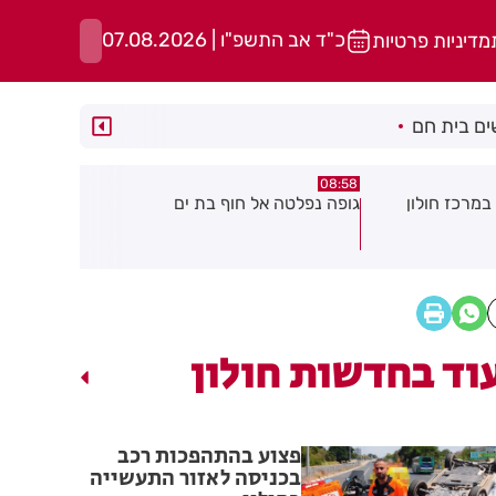
כ"ד אב התשפ"ו | 07.08.2026
מדיניות פרטיות
ם בית חם
05:43
08:29
ת ים
חשד להצתה בשלושה מוקדים ברמת
הסוף לקורקי
גן: שבעה דיירים נפגעו קל משאיפת
עשן
וד בחדשות חולון
פצוע בהתהפכות רכב
בכניסה לאזור התעשייה