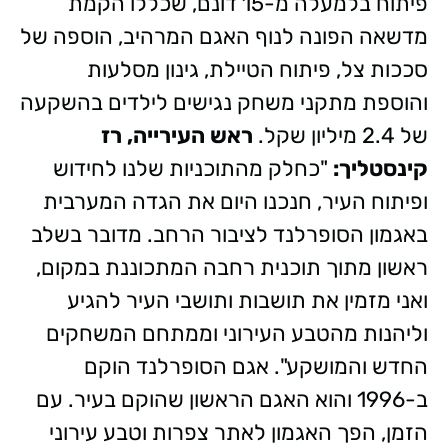
פיתוח בלמעלה מ-15 דונם, שכללו הקמת
מדשאה הפונה לנוף האגם המרהיב, הוספה של
סככות צל, פיתוח הטיילת, גינון מסלעות
והוספת מתקני משחק נגישים לילדים בהשקעה
של 2.4 מיליון שקל.
ראש העירייה, רז
קינסטליך:
"כחלק מהתוכניות שלנו לחידוש
ופיתוח העיר, חנכנו היום את הגדה המערבית
באגמון הסופרלנד לציבור הרחב. מדובר בשלב
ראשון מתוך תוכנית רחבה המתכוננת במקום,
ואני מזמין את תושבות ותושבי העיר להגיע
וליהנות מהטבע העירוני וממתחם המשחקים
החדש והמושקע". אגם הסופרלנד הוקם
ב-1996 והוא האגם הראשון שהוקם בעיר. עם
הזמן, הפך האגמון לאתר צפרות וטבע עירוני