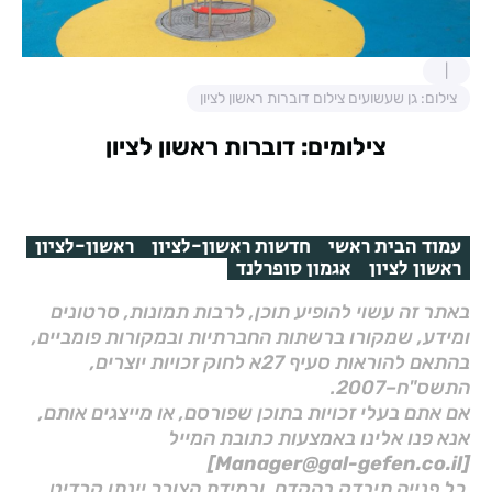
צילום: גן שעשועים צילום דוברות ראשון לציון
צילומים: דוברות ראשון לציון
עמוד הבית ראשי
חדשות ראשון-לציון
ראשון-לציון
ראשון לציון
אגמון סופרלנד
באתר זה עשוי להופיע תוכן, לרבות תמונות, סרטונים
ומידע, שמקורו ברשתות החברתיות ובמקורות פומביים,
בהתאם להוראות סעיף 27א לחוק זכויות יוצרים,
התשס"ח–2007.
אם אתם בעלי זכויות בתוכן שפורסם, או מייצגים אותם,
אנא פנו אלינו באמצעות כתובת המייל
[Manager@gal-gefen.co.il]
כל פנייה תיבדק בהקדם, ובמידת הצורך יינתן קרדיט