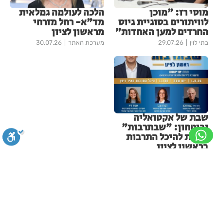
מוסי רז: "מוכן
הלכה לעולמה גמלאית
לוויתורים בסוגיית גיוס
מד"א- רחל מזרחי
החרדים למען האחדות"
מראשון לציון
בתי לוין
29.07.26
מערכת האתר
30.07.26
שבת של אקטואליה
וביטחון: "שבתרבות"
חוזרת להיכל התרבות
בראשון לציון
בתי לוין
30.07.26
עוד בחדשות ראשון-לציון
סגירה
ביטול הבהובים
מונוכרום
ספיה
בשורה ענקית לבעלי העסקים
והתושבים בעיר!
ניגודיות גבוהה
שחור צהוב
היפוך צבעים
הדגשת כותרות