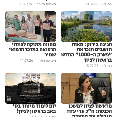
בתי לוין
21.07.26
מערכת האתר
20.07.26
חגיגה בירוק: מאות
מחווה מתוקה לצוותי
תושבים חנכו את
הרפואה במרכז הרפואי
"פארק ה-1000" החדש
שמיר
בראשון לציון
מערכת האתר
14.07.26
בתי לוין
13.07.26
מראשון לציון למשכן
יום לימוד מיוחד בט'
הכנסת: ח"כ עדי עזוז
באב בראשון לציון!
מובילה את המאבק
בתי לוין
21.07.26