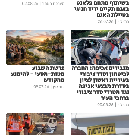
בשיתוף מתחם פלאנט
מערכת האתר
02.08.26
באגם תקיים יריד חגיגי
בטיילת האגם
בתי לוין
26.07.26
מגבירים אכיפה: החברה
פרשת השבוע
לביטחון וסדר ציבורי
מטות-מסעי - להימנע
בעיריית ראשון לציון
מהקודש
בסדרת מבצעי אכיפה
בתי לוין
09.07.26
נגד מטרדי סדר ציבורי
ברחבי העיר
בתי לוין
03.08.26