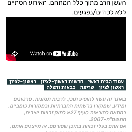
העשן הרב מתוך כלל המתחם. האירוע הסתיים
ללא לכודים/נפגעים.
עמוד הבית ראשי
חדשות ראשון-לציון
ראשון-לציון
ראשון לציון
שריפה
כבאות והצלה
באתר זה עשוי להופיע תוכן, לרבות תמונות, סרטונים
ומידע, שמקורו ברשתות החברתיות ובמקורות פומביים,
בהתאם להוראות סעיף 27א לחוק זכויות יוצרים,
התשס"ח–2007.
אם אתם בעלי זכויות בתוכן שפורסם, או מייצגים אותם,