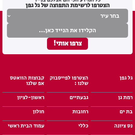
כל המידע הכי חם אצלכם בנייד
הצטרפו לרשימת התפוצה של גל גפן
גל גפן
הצטרפו לפייסבוק
קבוצות הוואטס
שלנו :
אפ שלנו
רמת גן
גבעתיים
ראשון-לציון
בת ים
רחובות
חולון
נס ציונה
כללי
עמוד הבית ראשי