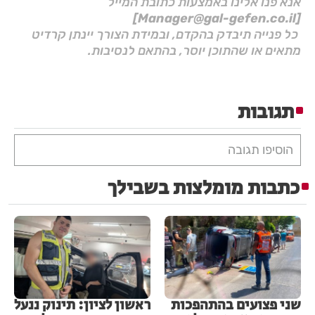
אנא פנו אלינו באמצעות כתובת המייל
[Manager@gal-gefen.co.il]
כל פנייה תיבדק בהקדם, ובמידת הצורך יינתן קרדיט
מתאים או שהתוכן יוסר, בהתאם לנסיבות.
תגובות
הוסיפו תגובה
כתבות מומלצות בשבילך
שני פצועים בהתהפכות
ראשון לציון: תינוק ננעל