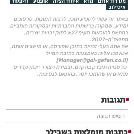
מגן דוד אדום
מדא
איחוד הצלה
אופנוע
וולפסון
איכילוב
באתר זה עשוי להופיע תוכן, לרבות תמונות, סרטונים
ומידע, שמקורו ברשתות החברתיות ובמקורות פומביים,
בהתאם להוראות סעיף 27א לחוק זכויות יוצרים,
התשס"ח–2007.
אם אתם בעלי זכויות בתוכן שפורסם, או מייצגים אותם,
אנא פנו אלינו באמצעות כתובת המייל
[Manager@gal-gefen.co.il]
כל פנייה תיבדק בהקדם, ובמידת הצורך יינתן קרדיט
מתאים או שהתוכן יוסר, בהתאם לנסיבות.
תגובות
הוסיפו תגובה
כתבות מומלצות בשבילך