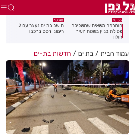
:21
18:48
18:55
את
הוחרמה משאית שהשליכה
תושב בת ים נעצר עם 2
יום
פסולת בניין בשטח העיר
רימוני רסס ברכבו
בלת
חולון
בעק
עמוד הבית
בת ים
חדשות בת-ים