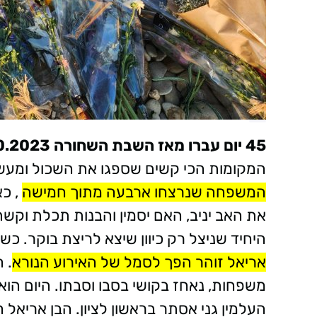
45 יום עברו מאז השבת השחורה 7.10.2023
המקומות הכי קשים שספגו את השכול ומעשי
המשפחה שנרצחו ארבעה מתוך חמישה
, כא
את האב יניב, האם יסמין והבנות תכלת וקשת.
היחיד שניצל רק כיוון שיצא לריצת בוקר. 
אריאל זוהר הפך לסמל של האירוע הנורא
. 
משפחות, נאחז בקושי בסבו וסבתו. היום הוא
העלמין גני אסתר בראשון לציון. הבן אריאל הי