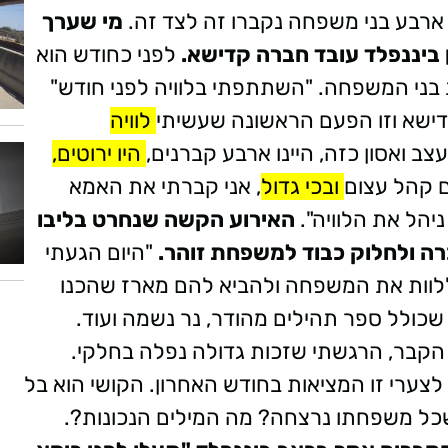
ארבע בני משפחה נקברו זה לצד זה.
מי שערך
 ביננפלד עובד חברה קדישא.
לפני כחודש הוא
בני המשפחה. "השתתפתי בלוויה לפני חודש"
דישא וזו הפעם הראשונה שעשיתי
לוויה
 ואסון כזה, היינו ארבע קברנים,
היו ירוטים,
ם קהל עצום
ובכי גדול
, אני קברתי את האמא
יהל את הלוויה".
האירוע הקשה שנחרט בליבו
כרה ולחלוק כבוד למשפחת זוהר.
"היום הגעתי
 ללוות את המשפחה ולהביא להם מארז שהכנו
ולל ספר תהילים מהודר, נר נשמה ועוד.
בר, הרגשתי שזכות גדולה נפלה בחלקי.
צערי זו המציאות בחודש האחרון. הקושי הוא בל
אר, איך מנחמים סבא וסבתא וילד בן 13 שכל משפחתו נרצחה? מה המילים הנכונות?.