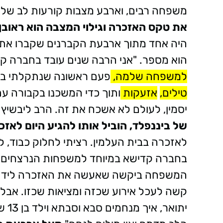
משפחה רבים, וארבע מצבות קורעות לב של 
את טקס האזכרה וגילוי המצבה הוא ראובן
היה אחד מתוך ארבעת הקברנים שקברו את 
הוא מספר. "אני הרבה שנים עובד בחברה ק
למשפחה שלמה,
פעם ראשונה שנתקלתי בעצב
טילים,
אזעקות
ותוך כדי המשכנו בקבורה ע
יסמין, לעולם לא אשכח את זה. הרב ליבשיץ נ
של ביננפלד, הוביל אותו להגיע היום לאז
לאזכרה בבית העלמין. רציתי לחלוק כבוד,
בחברה קדישא במיוחד למשפחות הנרצחים שכ
המשפחה ביקשה שאעשה את האזכרה ליד הק
קשה לעכל אירוע שכזה ומציאות שכזו. אבל ל
יתו