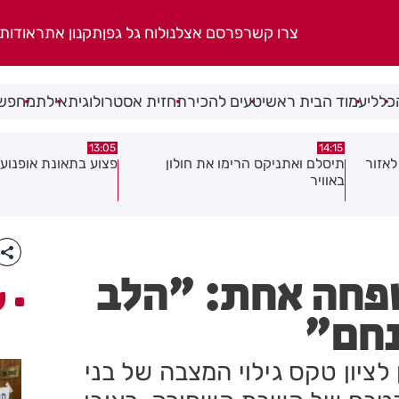
צרו קשר
פרסם אצלנו
לוח גל גפן
תקנון אתר
אודות
כללי
עמוד הבית ראשי
טעים להכיר
תחזית אסטרולוגית
אילת
מחפשי
08:58
13:05
פצוע בתאונת אופנוע במרכז חולון
גופה נפלטה אל חוף ב
פחה אחת: "הלב
ע
נחם"
לציון טקס גילוי המצבה של בני