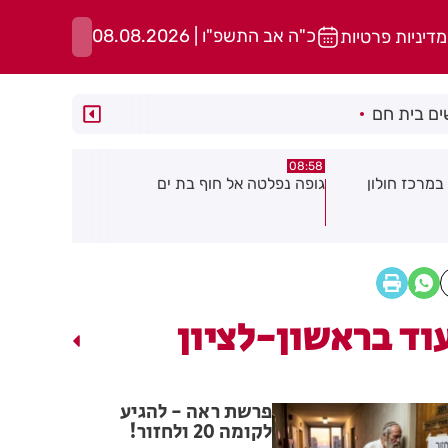
כ"ה אב התשפ"ו | 08.08.2026
מדיניות פרטיות
ם בית חם
05:43
08:29
ת ים
חשד להצתה בשלושה מוקדים ברמת
הסוף לקורקי
גן: שבעה דיירים נפגעו קל משאיפת
עשן
וד בראשון-לציון
פרשת ראה - להגיע
לקומה 20 ולחזור!