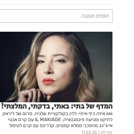
הוסיפו תגובה
המדף של בתי: באתי, בדקתי, המלצתי!
ואוו איזה כיף איתי: ללין בקולקציית שלגיה, סרום של ליראק
לתיקון ומניעת פיגמנטציה, IL MAKIAGE עם קרם אנטי
אייג'ינג מהפכני ממלא קמטים, קלרינס עם קרם לטיפול
בצלוליט, אליזבת ארדן משיקה את הבושם החדש
בתי לוין
11.02.25