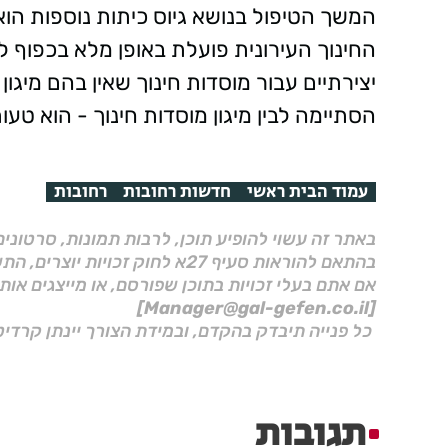
המשך הטיפול בנושא גיוס כיתות נוספות ה
החינוך העירונית פועלת באופן מלא בכפוף למ
יצירתיים עבור מוסדות חינוך שאין בהם מיגון מ
הסתיימה לבין מיגון מוסדות חינוך - הוא טעו
עמוד הבית ראשי
חדשות רחובות
רחובות
באתר זה עשוי להופיע תוכן, לרבות תמונות, סרטוני
בהתאם להוראות סעיף 27א לחוק זכויות יוצרים, התשס"ח–2007.
אם אתם בעלי זכויות בתוכן שפורסם, או מייצגים אות
[Manager@gal-gefen.co.il]
כל פנייה תיבדק בהקדם, ובמידת הצורך יינתן קרדיט
תגובות