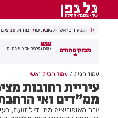
רמת גן
גבעתיים
ראשון-לציון
בת ים
רחובות
חולון
נס ציונה
08:29
08:58
ופה נפלטה אל חוף בת ים
חשד להצתה בשלושה מוקדים 
מבזקים חמים
גן: שבעה דיירים נפגעו קל משא
עשן
עמוד הבית
עמוד הבית ראשי
עיריית רחובות מצי
ממ״דים ואי הרחבת 
יו״ר האופוזיציה מתן דיל זועם, בע