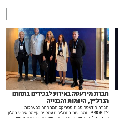
חברת מידעטק באירוע לבכירים בתחום
הנדל"ן, היזמות והבנייה
חברת מידעטק מבית מטריקס המתמחה במערכות
PRIORITY, המסייעות בתהליכים עסקיים ,קיימה אירוע במלון
, got2b עם
שרתון תל אביב שהינו צו השעה ,אשר עסק בנושא ממשבר