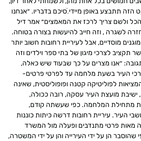
לי הוא 10 כיתות כוננות עם 20 תושבים חמושים בכל אחת מהן, ולשמחתי לאחר דיון,
הזה תתבצע באופן מיידי.ֿסיכם בדבריו. ״אנחנו
 הכל ולשם צריך לרכז את המאמצים״ אמר דיל
חזרה לשגרה , וזה חייב להיעשות בצורה בטוחה.
וגנים מוסדיים, אבל לעיריית רחובות חשוב יותר
 תקציב לצרכי מיגון של בתי ספר וילדים וזה
ובה: ״אנו מצרים על כך שבעוד שיש כאלה,
צרכי העיר בשעת מלחמה עד לפרטי פרטים-
מציאות לפוליטיקה קטנה ופופוליסטית, שאינה
 ישיבת מועצת העיר עסקה, רובה ככולה,
בות מתחילת המלחמה. כפי שעשתה קודם,
בי העיר. עיריית רחובות דרשה כיתות כוננות
 מאות פרטי מתנדבים ופעלה מול המשרד
 שהוסבר הן על ידי העירייה והן על ידי המשטרה,