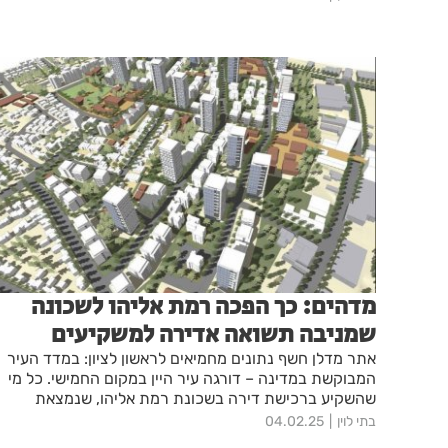
סדרת התלתלים, ג'ייד עם איפור רב תכליתי לפנים ולעיניים
לאפקט מואר של זוהר, אליזבת ארדן עם המארז המושלם
עבור מראה מוצק מלא וזוהר וסדרת HERBAL ALOE (
אלו) של הרבלייף לשער
מדהים: כך הפכה רמת אליהו לשכונה
שמניבה תשואה אדירה למשקיעים
אתר מדלן חשף נתונים מחמיאים לראשון לציון: במדד העיר
המבוקשת במדינה – דורגה עיר היין במקום החמישי. כל מי
שהשקיע ברכישת דירה בשכונת רמת אליהו, שנמצאת
בתנופת בנייה אדירה, הניב בחמש השנים האחרונות תשואה
בתי לוין
04.02.25
של 60-65 אחוז. רז קינסטליך, ראש העירייה: "מדובר