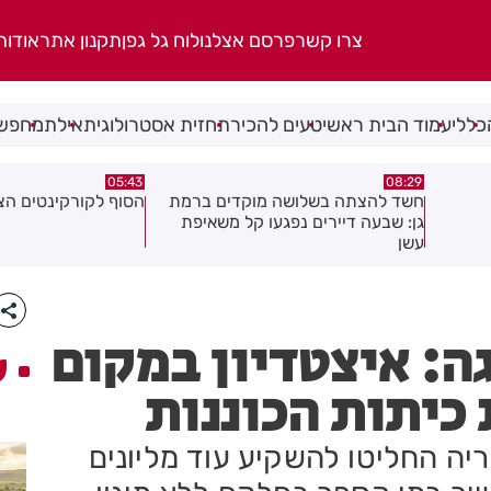
צרו קשר
פרסם אצלנו
לוח גל גפן
תקנון אתר
אודות
כללי
עמוד הבית ראשי
טעים להכיר
תחזית אסטרולוגית
אילת
מחפשי
00:32
05:43
ברמת
הסוף לקורקינטים הציבוריים בחולון
בשורה ענקית לבעלי
יפת
והתושבים בעיר!
גה: איצטדיון במקום
ע
כיתות הכוננות
יריה החליטו להשקיע עוד מליונים