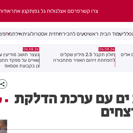
צרו קשר
פרסם אצלנו
לוח גל גפן
תקנון אתר
אודות
כללי
עמוד הבית ראשי
טעים להכיר
תחזית אסטרולוגית
אילת
מחפשי
06.08.26
06.08.26
נעצר תושב מודיעין עילית בחשד
מקהלה אחת לכולם בר
ה
שאיים על מפקד תחנת בני ברק–רמת
גן בקבוצת ווטסאפ
ים עם ערכת הדלקת
ע
צחים