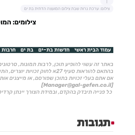
צילום: ערכת נרות שבת צילום המועצה הדתית בת ים
צילומים: המו
עמוד הבית ראשי
חדשות בת-ים
בת ים
חרבות ב
באתר זה עשוי להופיע תוכן, לרבות תמונות, סרטוני
בהתאם להוראות סעיף 27א לחוק זכויות יוצרים, התשס"ח–2007.
אם אתם בעלי זכויות בתוכן שפורסם, או מייצגים אות
[Manager@gal-gefen.co.il]
כל פנייה תיבדק בהקדם, ובמידת הצורך יינתן קרדיט
תגובות