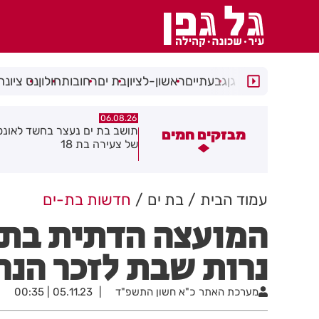
רמת גן
גבעתיים
ראשון-לציון
בת ים
רחובות
חולון
נס ציונה
06.08.26
06.08.26
ושב בת ים נעצר בחשד לאונס אלים
חולון תקבל 2.5 מיליון שקלים
מבזקים חמים
ל צעירה בת 18
להפחתת זיהום האוויר מתחבור
עמוד הבית
בת ים
חדשות בת-ים
המועצה הדתית בת 
נרות שבת לזכר הנר
מערכת האתר
כ"א חשון התשפ"ד
05.11.23 | 00:35