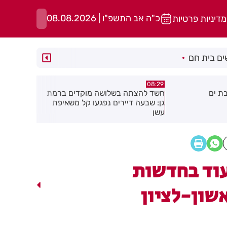
כ"ה אב התשפ"ו | 08.08.2026
מדיניות פרטיות
ם בית חם
05:43
08:29
ת ים
חשד להצתה בשלושה מוקדים ברמת
הסוף לקורקי
גן: שבעה דיירים נפגעו קל משאיפת
עשן
וד בחדשות
שון-לציון