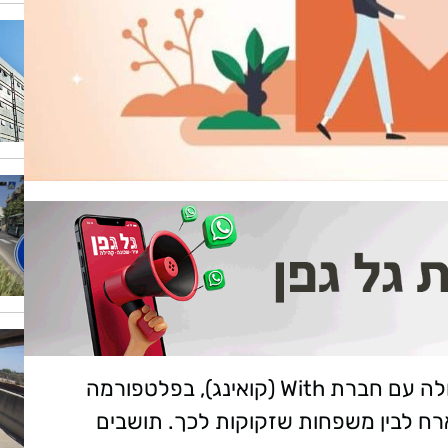
לאור המצב, עיריית ראשון לציון משתפת פעולה עם חברת With (קואינג), בפלטפורמה
רח לבין משפחות שזקוקות לכך. תושבים