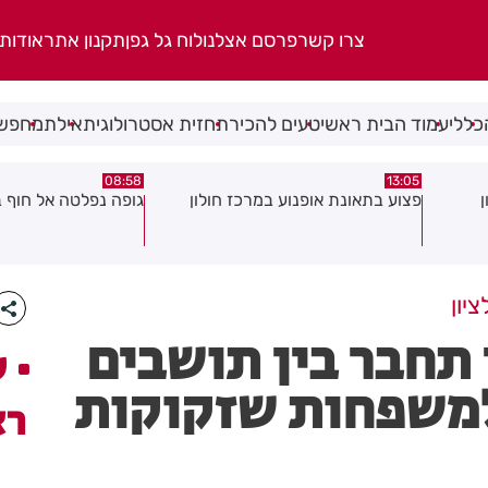
צרו קשר
פרסם אצלנו
לוח גל גפן
תקנון אתר
אודות
כללי
עמוד הבית ראשי
טעים להכיר
תחזית אסטרולוגית
אילת
מחפשי
08:58
13:05
פצוע בתאונת אופנוע במרכז חולון
גופה נפלטה אל חוף ב
יון
 תחבר בין תושבים
ע
למשפחות שזקוקות
רא