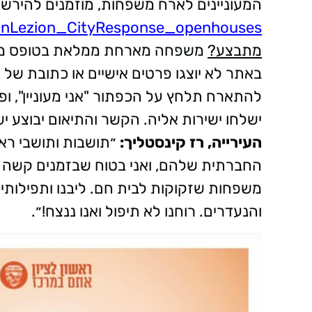
המעוניינים לארח משפחות, מוזמנים להירשם
honLezion_CityResponse_openhouses
מתבצע?
משפחה מארחת ממלאת בטופס מיוחד
באתר לא יוצגו פרטים אישיים או כתובת
להתארח תלחץ על הכפתור "אני מעוניין", 
ישלחו ישירות אליה. הקשר והתיאום יבוצע
העירייה, רז קינסטליך:
״תושבות ותושבי ראשו
החברתית שלהם, ואני בטוח שבזמנים קשה אל
משפחות שזקוקות לבית חם. ליבנו ותפילותינ
והנעדרים. רוחנו לא תיפול ואנו ננצח!״.