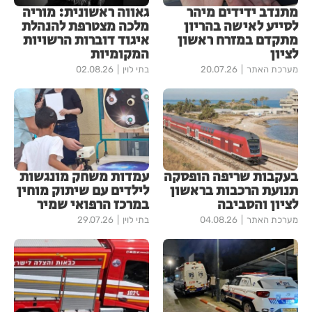
מתנדב ידידים מיהר
גאווה ראשונית: מוריה
לסייע לאישה בהריון
מלכה מצטרפת להנהלת
מתקדם במזרח ראשון
איגוד דוברות הרשויות
לציון
המקומיות
מערכת האתר
20.07.26
בתי לוין
02.08.26
בעקבות שריפה הופסקה
עמדות משחק מונגשות
תנועת הרכבות בראשון
לילדים עם שיתוק מוחין
לציון והסביבה
במרכז הרפואי שמיר
מערכת האתר
04.08.26
בתי לוין
29.07.26