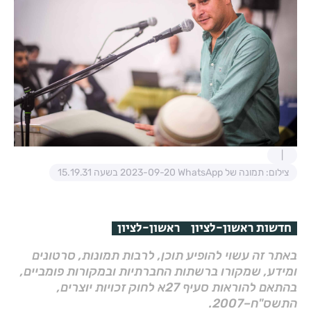
צילום: תמונה של WhatsApp‏ 2023-09-20 בשעה 15.19.31
חדשות ראשון-לציון
ראשון-לציון
באתר זה עשוי להופיע תוכן, לרבות תמונות, סרטונים
ומידע, שמקורו ברשתות החברתיות ובמקורות פומביים,
בהתאם להוראות סעיף 27א לחוק זכויות יוצרים,
התשס"ח–2007.