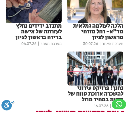
הלכה לעולמה גמלאית
מתנדב ידידים נחלץ
מד"א- רחל מזרחי
לעזרתה של אישה
מראשון לציון
בדירה בראשון לציון
מערכת האתר
30.07.26
מערכת האתר
06.07.26
נחנך! פרויקט עירוני
להשכרה ארוכת טווח של
דירות במחיר מוזל
בתי לוין
16.07.26
עוד בחדשות ראשון-לציון
סגירה
ביטול הבהובים
מונוכרום
ספיה