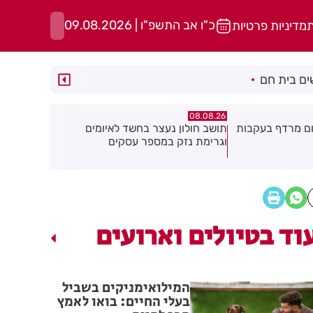
כ"ו אב התשפ"ו | 09.08.2026
ת
מדיניות פרטיות
ם בית חם
07.08.26
07.08.26
ד לאיומים
פרשת ראה - להגיע לקומה 20
פצוע בהתהפ
סקים
ולחזור!
התעשייה בח
וד בטיולים וארועים
המילואימניקים בשביל
בעלי החיים: בואו לאמץ