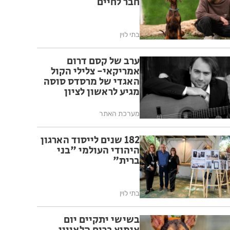
חבר לחיים
בתי לוין
ערב של קסם דרום
אמריקאי- צלילי הקול
האגדי של מרסדס סוסה
מגיע לראשון לציון
מערכת האתר
182 שנים לייסוד הארגון
היהודי העולמי "בני
ברית"
בתי לוין
בשישי יתקיים יום