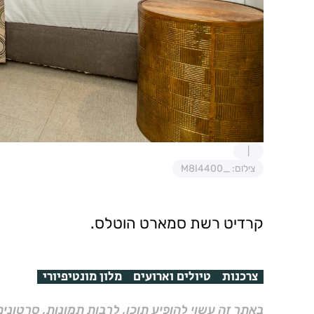
צילום: _M8I4400
קרדיט רשת סמארט הוטלס.
צרכנות
טיולים וארועים
מלון מונטיפיורי
באתר זה עשוי להופיע תוכן, לרבות תמונות, סרטוני