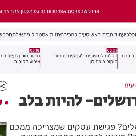
צרו קשר
פרסם אצלנו
לוח גל גפן
תקנון אתר
אודו
כללי
עמוד הבית ראשי
טעים להכיר
תחזית אסטרולוגית
אילת
מחפשי
08.08.26
05:18
ב
תושב חולון נעצר בתום מרדף בעקבות
תושב חולון נעצר בחש
אירוע דקירות
וגרימת נזק במספר ע
ועים
רושלים- להיות בלב
ע
ושלים? פגישת עסקים שמצריכה ממכם