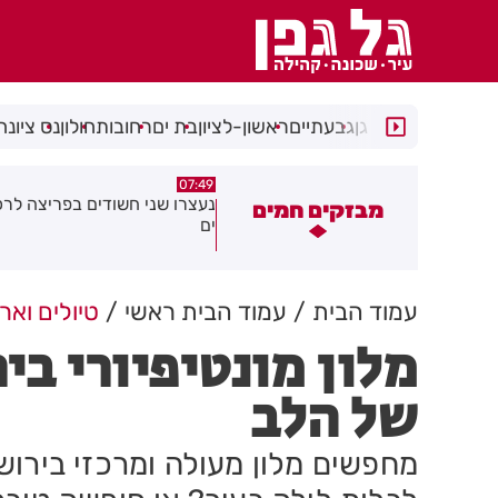
רמת גן
גבעתיים
ראשון-לציון
בת ים
רחובות
חולון
נס ציונה
05:24
07:49
עצרו שני חשודים בפריצה לרכב בבת
הקלות לתושבים ולעסקים ברחו
מבזקים חמים
ם
סוקולוב בחולון
עמוד הבית
עמוד הבית ראשי
טיולים ואר
מלון מונטיפיורי בי
של הלב
מחפשים מלון מעולה ומרכזי ביר