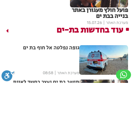
פועל חולץ מעגורן באתר
בנייה בבת ים
מערכת האתר
15.07.26
עוד בחדשות בת-ים
גופה נפלטה אל חוף בת ים
מערכת האתר
08:58
תושב בת ים נעצר בחשד לאונס
אלים של צעירה בת 18
סגירה
ביטול הבהובים
מונוכרום
ספיה
מערכת האתר
06.08.26
מאות משפחות השתתפו באירוע
הקיץ בגן הי"א בבת ים
ניגודיות גבוהה
שחור צהוב
היפוך צבעים
הדגשת כותרות