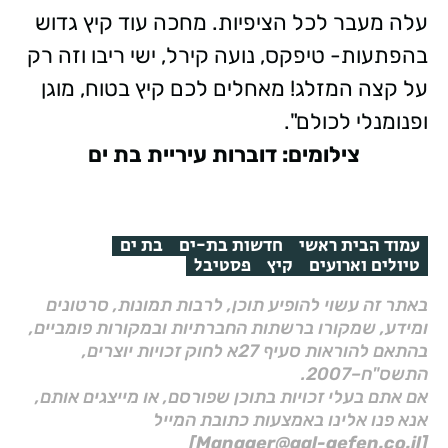
עלה מעבר לכל הציפיות.
מחכה עוד קיץ גדוש
בהפתעות- טיפקס, נועה קירל, ישי ריבו וזה רק
על קצה המזלג! מאחלים לכם קיץ בטוח, מוגן
ופנומנלי לכולם".
צילומים: דוברות עיריית בת ים
עמוד הבית ראשי
חדשות בת-ים
בת ים
טיולים וארועים
קיץ
פסטיבל
באתר זה עשוי להופיע תוכן, לרבות תמונות, סרטונים
ומידע, שמקורו ברשתות החברתיות ובמקורות פומביים,
בהתאם להוראות סעיף 27א לחוק זכויות יוצרים,
התשס"ח–2007.
אם אתם בעלי זכויות בתוכן שפורסם, או מייצגים אותם,
אנא פנו אלינו באמצעות כתובת המייל
[Manager@gal-gefen.co.il]