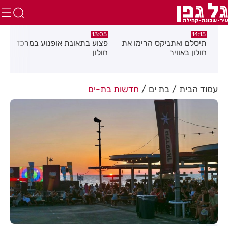
:58
13:05
14:15
תיסלם ואתניקס הרימו את
פצוע בתאונת אופנוע במרכז
גופ
חולון באוויר
חולון
עמוד הבית
בת ים
חדשות בת-ים