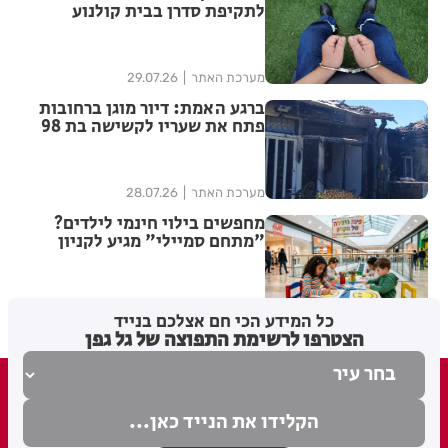
לתקיפת סדרן בבית קולנוע
ברחובות – שוחררו למעצר בית
מערכת האתר
29.07.26
ברגע האמת: דיור מוגן ברחובות
פתח את שעריו לקשישה בת 98
שפונתה מביתה בעקבות שריפה
מערכת האתר
28.07.26
מחפשים בילוי חינמי לילדים?
"מתחם סמיילי" מגיע לקניון
עופר רחובות
מערכת האתר
21.07.26
כל המידע הכי חם אצלכם בנייד
הצטרפו לרשימת התפוצה של גל גפן