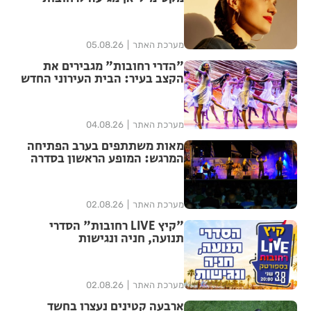
במסגרת אירועי ״בימות פיס״
מערכת האתר
05.08.26
"הדרי רחובות" מגבירים את
הקצב בעיר: הבית העירוני החדש
לאומנויות הריקוד נפתח ברחובות
מערכת האתר
04.08.26
מאות משתתפים בערב הפתיחה
המרגש: המופע הראשון בסדרה
הנוסטלגית "שרים לך רחובות"
יצא לדרך בפעם ה-17
מערכת האתר
02.08.26
"קיץ LIVE רחובות" הסדרי
תנועה, חניה ונגישות
מערכת האתר
02.08.26
ארבעה קטינים נעצרו בחשד