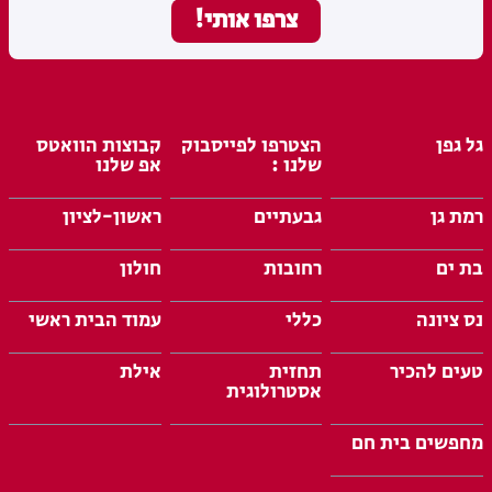
גל גפן
הצטרפו לפייסבוק
קבוצות הוואטס
שלנו :
אפ שלנו
רמת גן
גבעתיים
ראשון-לציון
בת ים
רחובות
חולון
נס ציונה
כללי
עמוד הבית ראשי
טעים להכיר
תחזית
אילת
אסטרולוגית
מחפשים בית חם