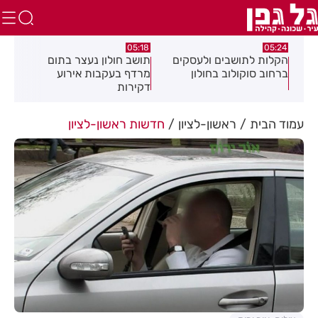
.26
08.08.26
05:18
ם
תושב חולון נעצר בתום
תושב חולון נעצר בחשד
פרש
מרדף בעקבות אירוע
לאיומים וגרימת נזק במספר
20 ולחזור
דקירות
עסקים
עמוד הבית
ראשון-לציון
חדשות ראשון-לציון