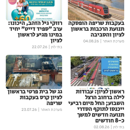
בעקבות שריפה הופסקה
רווקי גיל הזהב, היכונו:
תנועת הרכבות בראשון
ערב "ספיד דייט" יחיד
לציון והסביבה
במינו מגיע לראשון
לציון
מערכת האתר
04.08.26
בתי לוין
22.07.26
ראשון לציון: עבודות
גג של בית פרטי בראשון
לילה ברחוב הרצל
לציון קרס בעקבות
השבוע; החל מיום רביעי
שריפה
ייכנסו לתוקף הסדרי
מערכת האתר
23.07.26
תנועה חדשים למשך
כ-8 חודשים
בתי לוין
02.08.26