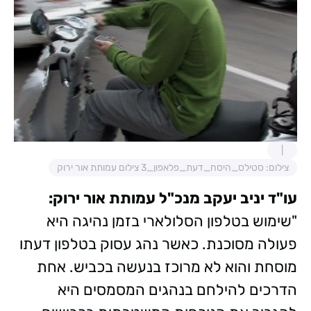
צילום: סטילס_היסח_דעת_פלאפון_3 צילום עמותת אור ירוק
עו"ד יניב יעקב מנכ"ל עמותת אור ירוק:
"שימוש בטלפון הסלולארי בזמן נהיגה היא
פעולה מסוכנת. כאשר נהג עסוק בטלפון דעתו
מוסחת והוא לא מרוכז בנעשה בכביש. אחת
הדרכים להילחם בנהגים המסמסים היא