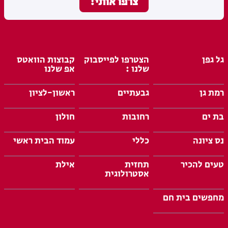
גל גפן
הצטרפו לפייסבוק
קבוצות הוואטס
שלנו :
אפ שלנו
רמת גן
גבעתיים
ראשון-לציון
בת ים
רחובות
חולון
נס ציונה
כללי
עמוד הבית ראשי
טעים להכיר
תחזית
אילת
אסטרולוגית
מחפשים בית חם