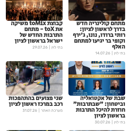
מתחם קולינריה חדש
קבוצת toMix משיקה
בדרך לראשון לציון:
את toX - מתחם
רותי ברודו, נונו, ג'ירף
התרבות החדש של
וקופי בר יגיעו למתחם
ישראל בראשון לציון
האלף
בתי לוין
29.07.26
בתי לוין
14.07.26
שבת של אקטואליה
שני פצועים בהתהפכות
וביטחון: "שבתרבות"
רכב במרכז ראשון לציון
חוזרת להיכל התרבות
מערכת האתר
31.07.26
בראשון לציון
בתי לוין
30.07.26