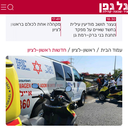
17:02
17:49
יעין עילית
מקהלה אחת לכולם בראשון
תושב חולון נעדר כבר
ל מפקד
לציון
שבועיים
–רמת גן
פ
עמוד הבית
ראשון-לציון
חדשות ראשון-לציון