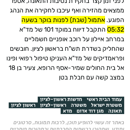
לפני זמן קצר בחקירת נסיבות התאונה, אספו
ממצאים מהזירה ואף עיכבו לחקירה את הנהג
הפוגע.
אתמול (שבת) לפנות בוקר בשעה
05:32
התקבל דיווח במוקד 101 של מד"א
במרחב איילון על רוכב אופניים חשמליים
שהחליק בשדרת תש"ח בראשון לציון. חובשים
ופראמדיקים של מד"א העניקו טיפול רפואי ופינו
אל בית החולים שמיר-אסף הרופא, צעיר בן 18
במצב קשה עם חבלת בטן
עמוד הבית ראשי
חדשות ראשון-לציון
משטרת ישראל
משטרה
ראשון-לציון
ראשון לציון
תאונה
מגן דוד אדום
מדא
באתר זה עשוי להופיע תוכן, לרבות תמונות, סרטונים
ומידע, שמקורו ברשתות החברתיות ובמקורות פומביים,