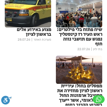
שיח פתוח בלי פילטרים:
פצוע באירוע אלים
ראש העיר רז קינסטליך
בראשון לציון
נפגש עם תושבי נווה
מערכת האתר
28.07.26
חוף
בתי לוין
22.07.26
מפסלים בחול: עיריית
ראשון לציון מחזירה את
פסטיבל ארמונות החול
הבינלאומי, אשר ייערך
בשבוע הקרוב בחוף