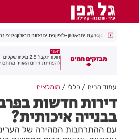
רמת גן
גבעתיים
ראשון-לציון
בת ים
רחובות
חולון
נס ציונה
18:30
18:41
ים
חולון תקבל 2.5 מיליון שקלים
נעצר תושב מודיעין עיל
מבזקים חמים
להפחתת זיהום האוויר מתחבורה
שאיים על מפקד תחנת ב
גן בקבוצת ווטסאפ
עמוד הבית
כללי
מומלצים
דירות חדשות בפרב
בבנייה איכותית?
עם ההתרחבות המהירה של הערים ו