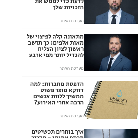
לדעת כדי לממש את
הזכויות שלך
מערכת האתר
מתאונה קלה לפיצוי של
מאות אלפים: כך תושב
ראשון לציון הצליח
להגדיל יותר מפי ארבע
את הפיצוי מחברת
הביטוח
מערכת האתר
הדפסת מחברות: למה
דווקא מוצר פשוט
ממשיך ללוות אנשים
הרבה אחרי האירוע?
מערכת האתר
איך בוחרים תכשיטים