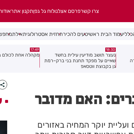
צרו קשר
פרסם אצלנו
לוח גל גפן
תקנון אתר
אודות
כללי
עמוד הבית ראשי
טעים להכיר
תחזית אסטרולוגית
אילת
מחפשי
17:02
17:49
ית בחשד
מקהלה אחת לכולם בראשון לציון
תושב חולון נע
ני ברק–רמת
רים: האם מדובר
ע
עליית יוקר המחיה באזורים