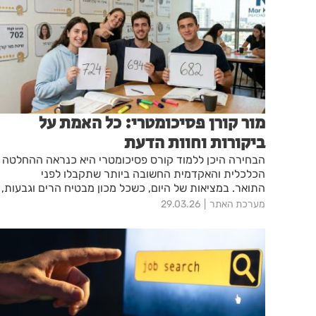
מור קורן פסיכומטרי: כל האמת על
ביקורות וחוות הדעת
הבחירה היכן ללמוד קורס פסיכומטרי היא כנראה ההחלטה
הכלכלית והאקדמית החשובה ביותר שתקבלו לפני
התואר. במציאות של היום, כשכל מכון מבטיח הרים וגבעות,
חשוב להבין מי באמת מספק תוצאות בשטח. בחיפוש מהיר
מערכת האתר
29.03.26
בגוגל על "מור קורן", "מור קורן פסיכומטרי" או "מור קורן חוו
דעת", עולה תמונה חד משמעית: לא מדובר בעוד מכון
פסיכומטרי, אלא בשיטת לימוד ייחודית ששינתה את כללי
המשחק בישראל