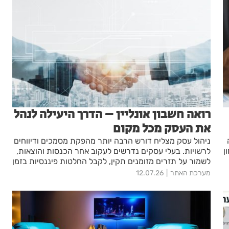
רואה חשבון אונליין – הדרך היעילה לנהל
את העסק מכל מקום
ניהול עסק מצליח דורש הרבה יותר מהפקת מסמכים ודיווחים
ן
לרשויות. בעלי עסקים נדרשים לעקוב אחר הכנסות והוצאות,
לשמור על תזרים מזומנים תקין, לקבל החלטות פיננסיות בזמן
אמת ולהתמודד עם שינויים רגולטוריים. בעבר, רוב הפעולות
מערכת האתר
12.07.26
הללו חייבו פגישות במשרד רואה החשבון, העברת מסמכים
פיזיים והמתנה לטיפול. כיום המציאות שונה לחלוטין.
הטכנולוגיה מאפשרת לבצע את רוב הפעולות באופן מקוון,
לקבל תמונת מצב עדכנית בכל רגע ולנהל את העסק בצורה
יעילה יותר. השילוב בין מערכת דיגיטלית מתקדמת לבין ליווי