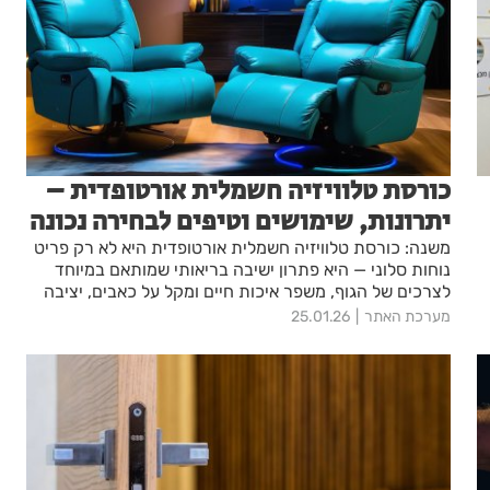
מקצועי מעניק לבעלי עסקים חיסכון משמעותי בזמן, שליטה
טובה יותר בנתונים ושקט נפשי לאורך כל השנה.
כורסת טלוויזיה חשמלית אורטופדית –
יתרונות, שימושים וטיפים לבחירה נכונה
משנה: כורסת טלוויזיה חשמלית אורטופדית היא לא רק פריט
נוחות סלוני — היא פתרון ישיבה בריאותי שמותאם במיוחד
לצרכים של הגוף, משפר איכות חיים ומקל על כאבים, יציבה
ושגרת היוםיום
מערכת האתר
25.01.26
ת