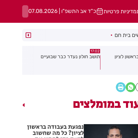
כ"ד אב התשפ"ו | 07.08.2026
מדיניות פרטיות
ם בית חם
15:13
15:21
דר כבר שבועיים
"הרצל שמח בחמישי": עיריית רחובות
נפגע
יוצאת ביוזמה חדשה לעידוד העסקים
שחשו
במרכז העיר
שלך
וד במומלצים
נפגעת בעבודה בראשון
לציון? כל מה שחשוב