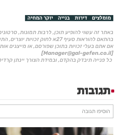
מומלצים
דירות
בנייה
יוקר המחיה
באתר זה עשוי להופיע תוכן, לרבות תמונות, סרטוני
בהתאם להוראות סעיף 27א לחוק זכויות יוצרים, התשס"ח–2007.
אם אתם בעלי זכויות בתוכן שפורסם, או מייצגים אות
[Manager@gal-gefen.co.il]
כל פנייה תיבדק בהקדם, ובמידת הצורך יינתן קרדיט
תגובות
הוסיפו תגובה