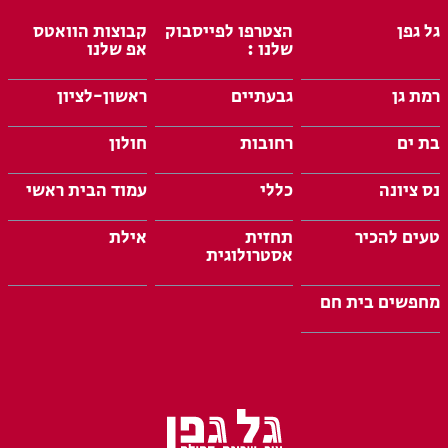
גל גפן
הצטרפו לפייסבוק
קבוצות הוואטס
שלנו :
אפ שלנו
רמת גן
גבעתיים
ראשון-לציון
בת ים
רחובות
חולון
נס ציונה
כללי
עמוד הבית ראשי
טעים להכיר
תחזית
אילת
אסטרולוגית
מחפשים בית חם