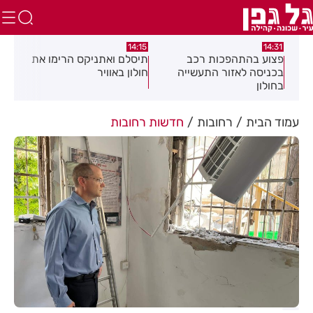
:05
14:15
14:31
מה
פצוע בהתהפכות רכב
תיסלם ואתניקס הרימו את
פצו
בכניסה לאזור התעשייה
חולון באוויר
חול
בחולון
עמוד הבית
רחובות
חדשות רחובות