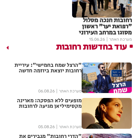
רחובות חנכה מסלול
"רפואת יער" ראשון
מסוגו במרחב העירוני
מערכת האתר
15.06.26
עוד בחדשות רחובות
"הרצל שמח בחמישי": עיריית
רחובות יוצאת ביוזמה חדשה
לעידוד העסקים במרכז העיר
מערכת האתר
06.08.26
מופעים ללא הפסקה: מארינה
מקסימיליאן מגיעה לרחובות
במסגרת אירועי ״בימות פיס״
מערכת האתר
05.08.26
"הדרי רחובות" מגבירים את