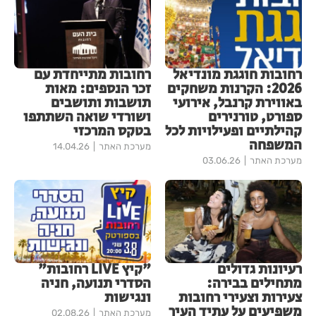
רחובות חוגגת מונדיאל
רחובות מתייחדת עם
2026: הקרנות משחקים
זכר הנספים: מאות
באווירת קרנבל, אירועי
תושבות ותושבים
ספורט, טורנירים
ושורדי שואה השתתפו
קהילתיים ופעילויות לכל
בטקס המרכזי
המשפחה
מערכת האתר
14.04.26
מערכת האתר
03.06.26
רעיונות גדולים
"קיץ LIVE רחובות"
מתחילים בבירה:
הסדרי תנועה, חניה
צעירות וצעירי רחובות
ונגישות
משפיעים על עתיד העיר
מערכת האתר
02.08.26