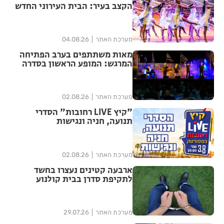
הקצב בעיר: הבית העירוני החדש
לאומנויות הריקוד נפתח ברחובות
מערכת האתר
04.08.26
מאות משתתפים בערב הפתיחה
המרגש: המופע הראשון בסדרה
הנוסטלגית "שרים לך רחובות"
יצא לדרך בפעם ה-17
מערכת האתר
02.08.26
"קיץ LIVE רחובות" הסדרי
תנועה, חניה ונגישות
מערכת האתר
02.08.26
ארבעה קטינים נעצרו בחשד
לתקיפת סדרן בבית קולנוע
ברחובות – שוחררו למעצר בית
מערכת האתר
29.07.26