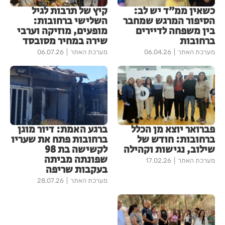
כשאין ממ״ד יש לב:
קיץ של תרבות לגיל
הסיפור המרגש שמחבר
השלישי ברחובות:
בין משפחה לדיירים
מופעים, מוזיקה וערבי
ברחובות
שירה במחיר מסובסד
מערכת האתר
06.04.26
מערכת האתר
06.07.26
פברואר יוצא מן הכלל
ברגע האמת: דיור מוגן
ברחובות: חודש של
ברחובות פתח את שעריו
שילוב, נגישות וקהילה
לקשישה בת 98
שפונתה מביתה
מערכת האתר
17.02.26
בעקבות שריפה
מערכת האתר
28.07.26