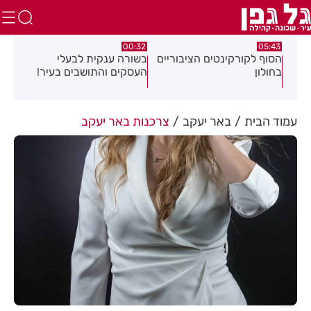
06.08.26
00:32
ינטים הציבוריים
בשורה ענקית לבעלי
תושב בת ים נעצר ב
העסקים והתושבים בעיר!
לאונס אלים של צעיר
18
עמוד הבית
באר יעקב
צרכנות באר יעקב