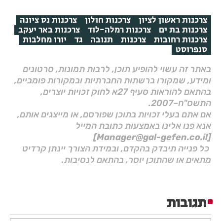
צרכנות ראשון לציון
צרכנות חולון
צרכנות נס ציונה
צרכנות בת ים
צרכנות רמלה-לוד
צרכנות באר יעקב
צרכנות רחובות
צרכנות
תנובה
גד
יורו מחלבות
סנפרוסט
באתר זה עשוי להופיע תוכן, לרבות תמונות, סרטונים
ומידע, שמקורו ברשתות החברתיות ובמקורות פומביים,
בהתאם להוראות סעיף 27א לחוק זכויות יוצרים,
התשס"ח–2007.
אם אתם בעלי זכויות בתוכן שפורסם, או מייצגים אותם,
אנא פנו אלינו באמצעות כתובת המייל
[Manager@gal-gefen.co.il]
כל פנייה תיבדק בהקדם, ובמידת הצורך יינתן קרדיט
מתאים או שהתוכן יוסר, בהתאם לנסיבות.
תגובות