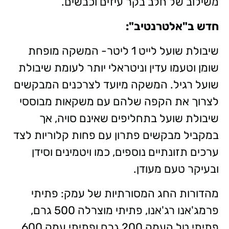
משילוב של חלב בקר עיזים וכבשים.
חדש ב"אלטרנטיב":
שיבולת שועל לייט 1 ליטר- המשקה מופחת
שומן וטעמו עדין וניטראלי יותר לעומת שיבולת
שועל רגיל. המשקה מיועד לצרכנים המבקשים
לצרוך את הקפה שלהם עם משקאות מבוססי
שיבולת שועל בתחליפים שאינם סויה, אך
במקביל מבקשים פתרון עם פחות קלוריות לצד
ערכים תזונתיים נוספים, כמו ויטמינים וסידן
ובעיקר טעם מעודן.
מהדורות החג המסורתיות של עמק: פתיתי
פרמג'אנו רג'אנו, פתיתי מוצרלה 500 גרם,
פתיתי טל העמק 200 גרם ופתיתי עמק 600