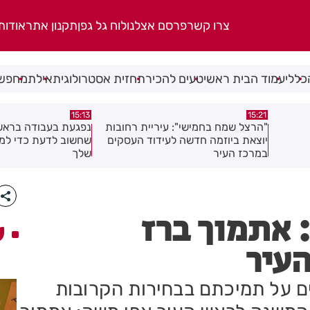
צרו קשר
פרסם אצלנו
לוח גל גפן
תקנון אתר
אודות
כללי
עמוד הבית ראשי
טעים להכיר
תחזית אסטרולוגית
אילת
מחפשי
14:44
15:13
חובות
נפגעת בעבודה בראשון לציון? כל מה
מאות משפחות השתתפ
עסקים
שחשוב לדעת כדי לממש את הזכויות
בגן הי"א בבת ים
שלך
 אתמוך ברז
ע
עיר
ם על תמיכתם בבחירות הקרובות