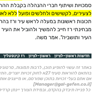
סמכויות ושיתוף חברי ההנהלה בקבלת ההח
לצעירים, לקשישים ולחלשים ופועל
ללא לאו
תכונות ראשונות במעלה לראש עיר ורז בהחלט 
מבחינתי רז חייב להמשיך ולהוביל את העיר
העיר ותושביה". אמר משה.
חדשות ראשון-לציון
ראשון-לציון
רז קינסטליך
באתר זה עשוי להופיע תוכן, לרבות תמונות, סרטוני
בהתאם להוראות סעיף 27א לחוק זכויות יוצרים, התשס"ח–2007.
אם אתם בעלי זכויות בתוכן שפורסם, או מייצגים אות
[Manager@gal-gefen.co.il]
כל פנייה תיבדק בהקדם, ובמידת הצורך יינתן קרדיט