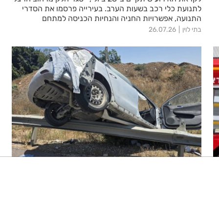
לתנועת כלי רכב בשעות הערב. בעירייה פרסמו את הסדרי
התנועה, אפשרויות החניה והנחיות הכניסה למתחם
בתי לוין
26.07.26
2 פצועים בהתנגשות רכב במעקה
בטיחות סמוך לצריפין
ניגודיות גבוהה
שחור צהוב
היפוך צבעים
הדגשת כותרות
בן 40 נפצע בינוני ואדם נסף נפצע קל בהתנגשות רכב
במעקה בטיחות בכביש 44
מערכת האתר
02.08.26