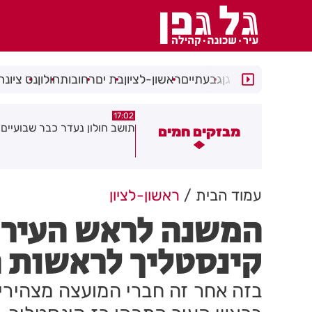
רמת גן
גבעתיים
ראשון-לציון
בת ים
רחובות
חולון
נס ציונה
15:21
17:02
ושב חולון נעדר כבר שבועיים
"הרצל שמח בחמישי": עיריית ר
מבזקים חמים
יוצאת ביוזמה חדשה לעידוד ה
במרכז העיר
עמוד הבית
ראשון-לציון
המשנה לראש העיר:
קינסטליך לראשות ה
בזה אחר זה חברי המועצה מצהירי