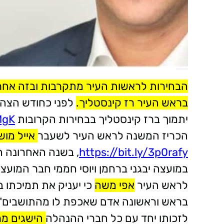
הבחירות לראשות העיר מתקרבות ובזה אחר 
בראש העיר רז קינסטליך.
לפני כחודש הצה
יתמוך ברז קינסטליך בבחירות הקרובות
MgK
הכריז המשנה לראש העיר לשעבר
אייל מוש
https://bit.ly/3p0rafy
, בשנה האחרונה ה
במועצה יבגני ברחמן ויוסי חממי חבר המו
לראש העיר
אפי משה
כי יעניק את תמיכתו ב
בראש וראשונה אדם שאכפת לו מהתושבים" 
לזכותו יחד עם כל חברי ההנהלה
הישגים מר