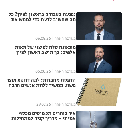
נפגעת בעבודה בראשון לציון? כל
מה שחשוב לדעת כדי לממש את
הזכויות שלך
מערכת האתר
06.08.26
מתאונה קלה לפיצוי של מאות
אלפים: כך תושב ראשון לציון
הצליח להגדיל יותר מפי ארבע את
הפיצוי מחברת הביטוח
מערכת האתר
05.08.26
הדפסת מחברות: למה דווקא מוצר
פשוט ממשיך ללוות אנשים הרבה
אחרי האירוע?
מערכת האתר
29.07.26
איך בוחרים תכשיטים מכסף
אמיתי - מדריך קניה למתחילות