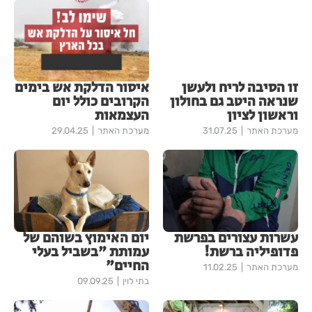
זו הסיבה לריח ולעשן
איסור הדלקת אש בימים
שנראה היטב גם בחולון
הקרובים כולל יום
וראשון לציון
העצמאות
מערכת האתר
31.07.25
מערכת האתר
29.04.25
עשרות עצורים בפרשת
יום האימוץ בשוהם של
פדופיליה ברשת!
עמותת "בשביל בעלי
החיים"
מערכת האתר
11.02.25
בתי לוין
09.09.25