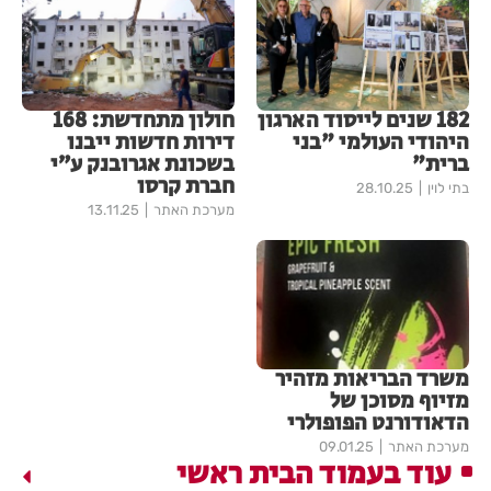
182 שנים לייסוד הארגון
חולון מתחדשת: 168
היהודי העולמי "בני
דירות חדשות ייבנו
ברית"
בשכונת אגרובנק ע״י
חברת קרסו
בתי לוין
28.10.25
מערכת האתר
13.11.25
משרד הבריאות מזהיר
מזיוף מסוכן של
הדאודורנט הפופולרי
מערכת האתר
09.01.25
עוד בעמוד הבית ראשי