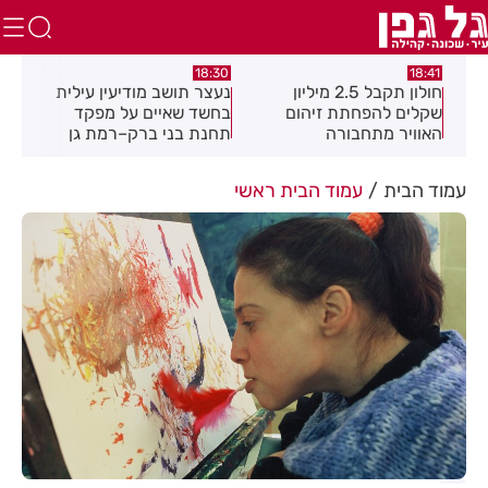
:49
18:30
18:41
חולון תקבל 2.5 מיליון
נעצר תושב מודיעין עילית
מקה
ת
שקלים להפחתת זיהום
בחשד שאיים על מפקד
לציו
האוויר מתחבורה
תחנת בני ברק–רמת גן
בקבוצת ווטסאפ
עמוד הבית
עמוד הבית ראשי