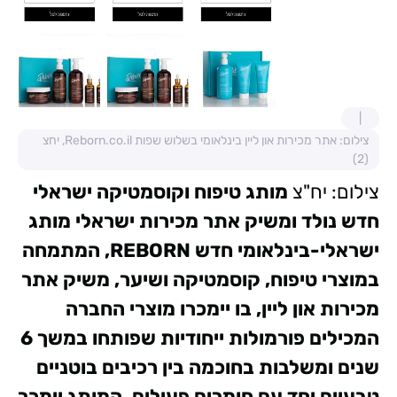
צילום: אתר מכירות און ליין בינלאומי בשלוש שפות Reborn.co.il, יחצ
(2)
צילום: יח"צ
מותג טיפוח וקוסמטיקה ישראלי
חדש נולד ומשיק אתר מכירות ישראלי
מותג
ישראלי-בינלאומי חדש REBORN, המתמחה
במוצרי טיפוח, קוסמטיקה ושיער, משיק אתר
מכירות און ליין, בו יימכרו מוצרי החברה
המכילים פורמולות ייחודיות שפותחו במשך 6
שנים ומשלבות בחוכמה בין רכיבים בוטניים
טבעיים יחד עם חומרים פעילים. המותג יימכר