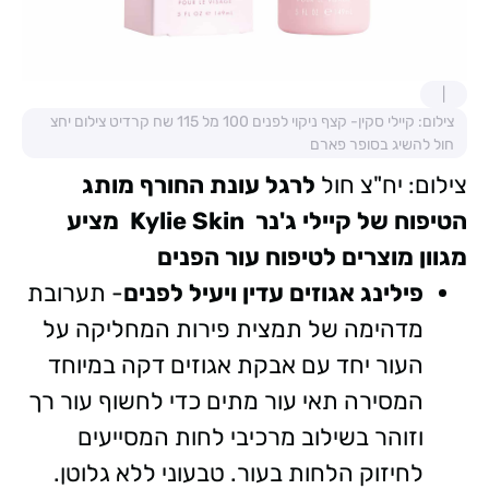
צילום: קיילי סקין- קצף ניקוי לפנים 100 מל 115 שח קרדיט צילום יחצ
חול להשיג בסופר פארם
צילום: יח"צ חול
לרגל עונת החורף מותג
הטיפוח של קיילי ג'נר
Kylie Skin
מציע
מגוון מוצרים לטיפוח עור הפנים
פילינג אגוזים עדין ויעיל לפנים
- תערובת
מדהימה של תמצית פירות המחליקה על
העור יחד עם אבקת אגוזים דקה במיוחד
המסירה תאי עור מתים כדי לחשוף עור רך
וזוהר בשילוב מרכיבי לחות המסייעים
לחיזוק הלחות בעור. טבעוני ללא גלוטן.