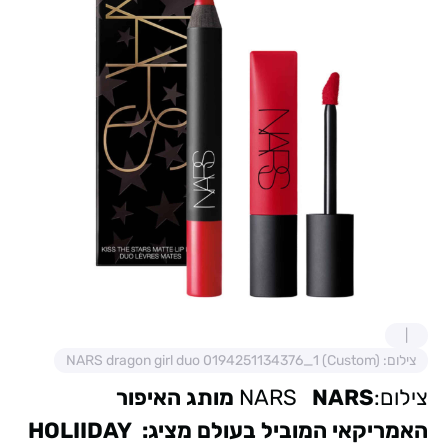
צילום: NARS dragon girl duo 0194251134376_1 (Custom)
צילום:NARS
NARS מותג האיפור
האמריקאי המוביל בעולם מציג:
HOLIIDAY