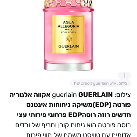
צילום: credit guerlain 519 שח
צילום: guerlain
GUERLAIN אקווה אלגוריה
פורטה (EDP)משיקה
ניחוחות אינטנס
חדשים
רוזה רוסהEDP פרחוני פירותי עצי
רוסה פורטה הוא ניחוח קורן וחריף של ורדים
אדומים עם טוויסט משמח של תווי פירות