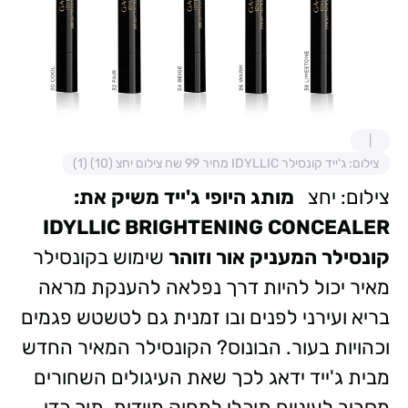
צילום: ג'ייד קונסילר IDYLLIC מחיר 99 שח צילום יחצ (10) (1)
צילום: יחצ
מותג היופי ג'ייד משיק את:
IDYLLIC BRIGHTENING CONCEALER
קונסילר המעניק אור וזוהר
שימוש בקונסילר
מאיר יכול להיות דרך נפלאה להענקת מראה
בריא ועירני לפנים ובו זמנית גם לטשטש פגמים
וכהויות בעור. הבונוס? הקונסילר המאיר החדש
מבית ג'ייד ידאג לכך שאת העיגולים השחורים
מסביב לעיניים תוכלי למחוק מיידית, תוך כדי