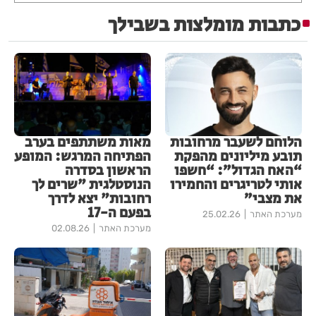
כתבות מומלצות בשבילך
הלוחם לשעבר מרחובות
מאות משתתפים בערב
תובע מיליונים מהפקת
הפתיחה המרגש: המופע
“האח הגדול”: “חשפו
הראשון בסדרה
אותי לטריגרים והחמירו
הנוסטלגית "שרים לך
את מצבי”
רחובות" יצא לדרך
בפעם ה-17
מערכת האתר
25.02.26
מערכת האתר
02.08.26