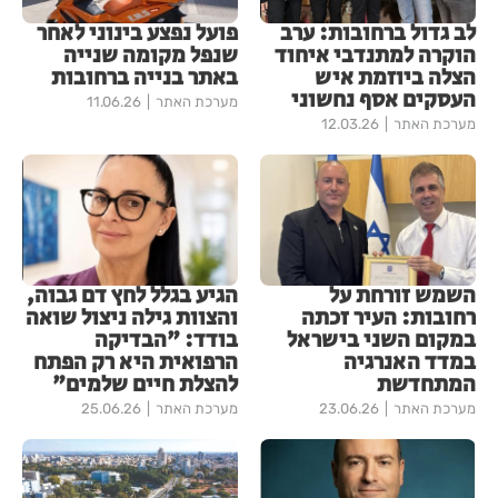
לב גדול ברחובות: ערב
פועל נפצע בינוני לאחר
הוקרה למתנדבי איחוד
שנפל מקומה שנייה
הצלה ביוזמת איש
באתר בנייה ברחובות
העסקים אסף נחשוני
מערכת האתר
11.06.26
מערכת האתר
12.03.26
השמש זורחת על
הגיע בגלל לחץ דם גבוה,
רחובות: העיר זכתה
והצוות גילה ניצול שואה
במקום השני בישראל
בודד: "הבדיקה
במדד האנרגיה
הרפואית היא רק הפתח
המתחדשת
להצלת חיים שלמים"
מערכת האתר
23.06.26
מערכת האתר
25.06.26