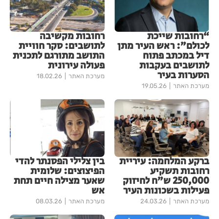
“רחובות שייכת
רחובות מקשיבה
לכולם”: ראש העיר מתן
לתושבים: סקר חוויית
דיל במכתב פתוח
התושב מתורגם לתכנית
לתושבים בעקבות
פעולה עירונית
הסערות בעיר
מערכת האתר
18.02.26
מערכת האתר
19.05.26
ברקע המלחמה: עיריית
​בין צלילי הפסנתר להדי
רחובות תשקיע
הפיצוצים: שלומית
250,000 ש”ח לחיזוק
שאער מצילה חיים תחת
פעילות בשכונות העיר
אש
מערכת האתר
24.03.26
מערכת האתר
08.03.26