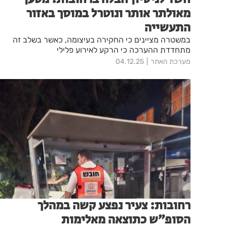
מאולתר אותר ונוטרל במוסך באזור
התעשייה
במשטרה מציינים כי החקירה בעיצומה, כאשר בשלב זה
מתחדדת ההערכה כי הרקע לאירוע פלילי
מערכת האתר
04.12.25
רחובות: צעיר נפצע קשה במהלך
הסופ״ש כתוצאה מאלימות