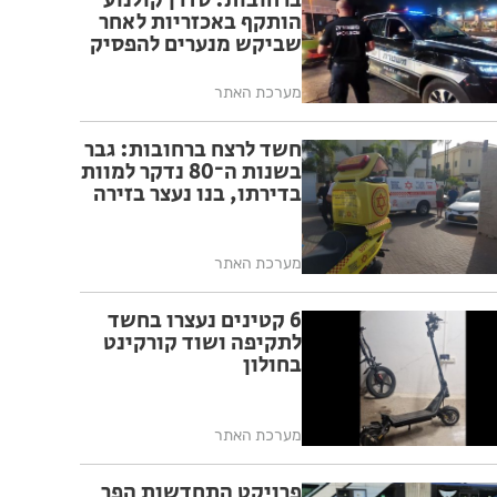
ברחובות: סדרן קולנוע
הותקף באכזריות לאחר
שביקש מנערים להפסיק
לעשן ולהשתולל
מערכת האתר
חשד לרצח ברחובות: גבר
בשנות ה־80 נדקר למוות
בדירתו, בנו נעצר בזירה
מערכת האתר
6 קטינים נעצרו בחשד
לתקיפה ושוד קורקינט
בחולון
מערכת האתר
פרויקט התחדשות הפך