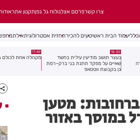
צרו קשר
פרסם אצלנו
לוח גל גפן
תקנון אתר
אודות
כללי
עמוד הבית ראשי
טעים להכיר
תחזית אסטרולוגית
אילת
מחפשי
17:02
17:49
ד
מקהלה אחת לכולם בראשון לציון
תושב חולון נעדר כבר
ק–רמת
ברחובות: מטען
ע
ל במוסך באזור