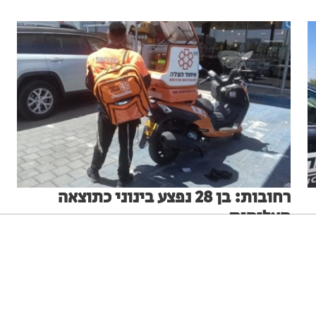
רחובות: בן 28 נפצע בינוני כתוצאה
מאלימות
הבחור, שנפצע מארוע אלימות חריג, הובהל לבית החולים
״שמיר״ ומצבו הוגדר בינוני
ניגודיות גבוהה
שחור צהוב
היפוך צבעים
הדגשת כותרות
מערכת האתר
13.07.25
הקטנת מסך
סמן גדול
סמן שחור
מצב קריאה