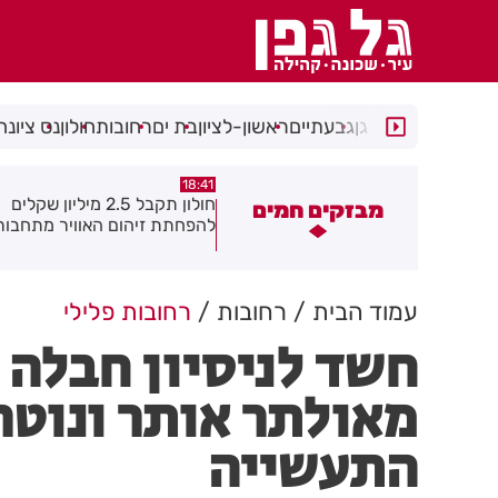
רמת גן
גבעתיים
ראשון-לציון
בת ים
רחובות
חולון
נס ציונה
18:30
18:41
חולון תקבל 2.5 מיליון שקלים
נעצר תושב מודיעין עילית בחש
מבזקים חמים
הפחתת זיהום האוויר מתחבורה
שאיים על מפקד תחנת בני בר
גן בקבוצת ווטסאפ
עמוד הבית
רחובות
רחובות פלילי
חשד לניסיון חבלה 
מאולתר אותר ונוטר
התעשייה