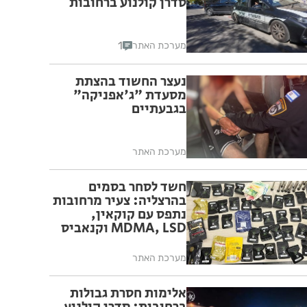
סדרן קולנוע ברחובות
1
מערכת האתר
נעצר החשוד בהצתת
מסעדת "ג'אפניקה"
בגבעתיים
מערכת האתר
חשד לסחר בסמים
בהרצליה: צעיר מרחובות
נתפס עם קוקאין,
MDMA, LSD וקנאביס
מערכת האתר
אלימות חסרת גבולות