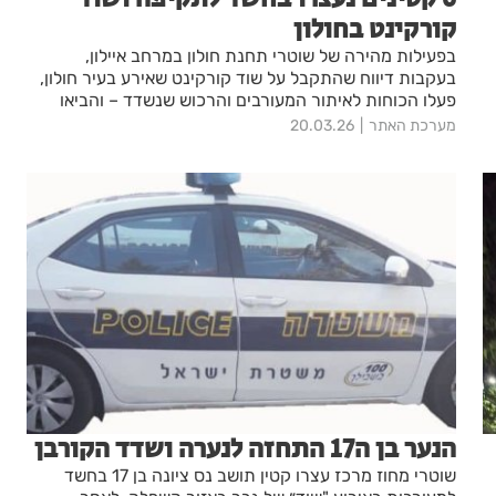
קורקינט בחולון
בפעילות מהירה של שוטרי תחנת חולון במרחב איילון,
בעקבות דיווח שהתקבל על שוד קורקינט שאירע בעיר חולון,
פעלו הכוחות לאיתור המעורבים והרכוש שנשדד – והביאו
לתפיסת הקורקינט ולמעצר 6 קטינים, חשודים במעורבות
מערכת האתר
20.03.26
באירוע.
הנער בן ה17 התחזה לנערה ושדד הקורבן
שוטרי מחוז מרכז עצרו קטין תושב נס ציונה בן 17 בחשד