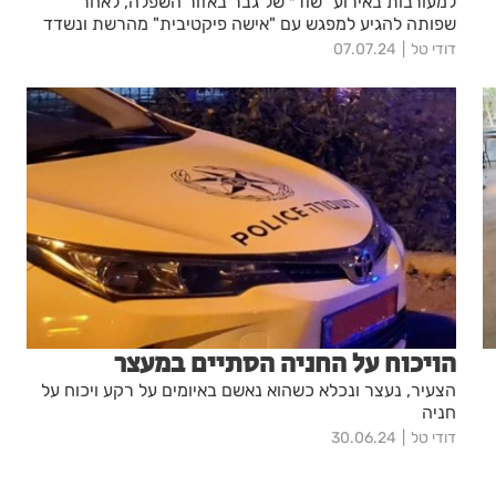
למעורבות באירוע "שוד״ של גבר באזור השפלה, לאחר
שפותה להגיע למפגש עם "אישה פיקטיבית" מהרשת ונשדד
על ידי מספר חשודים
דודי טל
07.07.24
הויכוח על החניה הסתיים במעצר
הצעיר, נעצר ונכלא כשהוא נאשם באיומים על רקע ויכוח על
חניה
דודי טל
30.06.24