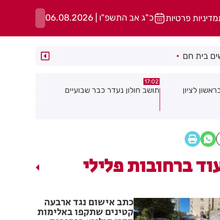
כ"ג אב התשפ"ו | 06.08.2026
מדיניות פרטיות
ם בית חם
15:13
15:21
 שבועיים
"הרצל שמח בחמישי": עיריית רחובות
נפגעת בעבו
יוצאת ביוזמה חדשה לעידוד העסקים
שחשוב לדעת
במרכז העיר
שלך
וד ברחובות פלילי
כתב אישום נגד ארבעה
קטינים שתקפו באלימות