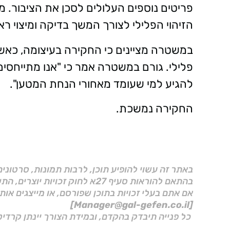
פריטים נוספים העלולים לסכן את הציבור. 
הזיהוי הפלילי לצורך המשך בדיקה ומיצוי ראי
במשטרה מציינים כי החקירה בעיצומה, כא
פלילי. גורם במשטרה אמר כי "אנו מתייחסים 
להגיע למי שעומד מאחורי הנחת המטען".
החקירה נמשכת.
באתר זה עשוי להופיע תוכן, לרבות תמונות, סרטוני
בהתאם להוראות סעיף 27א לחוק זכויות יוצרים, התשס"ח–2007.
אם אתם בעלי זכויות בתוכן שפורסם, או מייצגים אות
[Manager@gal-gefen.co.il]
כל פנייה תיבדק בהקדם, ובמידת הצורך יינתן קרדיט