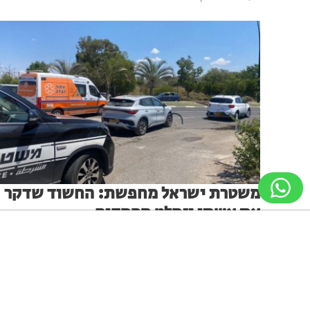
משטרת ישראל מחפשת: החשוד שדקר
את אשתו ונמלט מהמקום
המשטרה מבקשת את עזרת הציבור לאיתורו של חשוד בשם
פליקס אצילדייב תושב חולון אשר על פי החשד דקר אתמול
ניווט מקלדת
ביטול הבהובים
מונוכרום
ספיה
את בת זוגו באזור צומת בילו, נמלט מהמקום ונמצא בבריחה
דודי טל
17.08.24
גופן קריא
הגדלת גופן
הקטנת גופן
הגדלת מסך