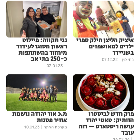
איציק הליצן חילק ספרי
גני תקווה: פיילוט
ילדים למאושפזים
ראשון מסוגו לעידוד
בשניידר
מיחזור בהשתתפות
כ-250 בתי אב
בתי לוין
07.12.22
03.01.23
פרק חדש לביסטרו
מ.כ אור יהודה נושמת
הוותיק: טאטי יהוד
אוויר פסגות
עושה ריסטארט — וזה
מערכת האתר
10.01.23
עובד
26.02.26