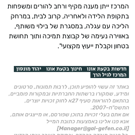
המרכז ייתן מענה מקיף ורחב להורים ומשפחות
בתקופת הלידה ולאחריה, קרוב לבית, במרחק
הליכה עם עגלה, במסגרת של בילוי משותף,
באווירה נעימה של קבוצת תמיכה ותוך תחושת
בטחון וקבלת ייעוץ מקצועי".
חדשות בקעת אונו
חינוך בקעת אונו
יהוד מונסון
המרכז לגיל הרך
באתר זה עשוי להופיע תוכן, לרבות תמונות, סרטונים
ומידע, שמקורו ברשתות החברתיות ובמקורות פומביים,
בהתאם להוראות סעיף 27א לחוק זכויות יוצרים,
התשס"ח–2007.
אם אתם בעלי זכויות בתוכן שפורסם, או מייצגים אותם,
אנא פנו אלינו באמצעות כתובת המייל
[Manager@gal-gefen.co.il]