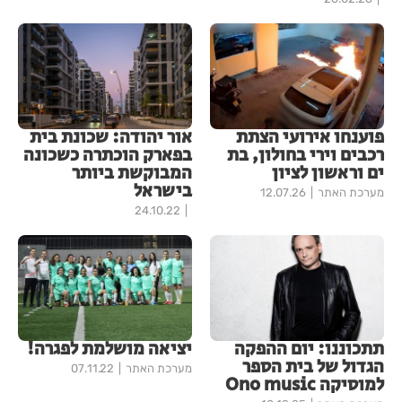
פוענחו אירועי הצתת
אור יהודה: שכונת בית
רכבים וירי בחולון, בת
בפארק הוכתרה כשכונה
ים וראשון לציון
המבוקשת ביותר
בישראל
מערכת האתר
12.07.26
24.10.22
תתכוננו: יום ההפקה
יציאה מושלמת לפגרה!
הגדול של בית הספר
מערכת האתר
07.11.22
למוסיקה Ono music