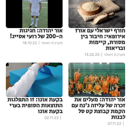
חורף ישראלי עם אורז
אור יהודה: חגיגות
אירופאי: חיבור בין
ה-200 של רועי אסייג!
מסורת, קיימות
מערכת האתר
18.10.22
ובריאות
מערכת האתר
13.02.25
אור יהודה: מעלים את
בקעת אונו: זו התפלגות
זכרה של עליזה ג'נח עם
התוצאות הסופית בערי
הקמת קבוצת קט סל
בקעת אונו
לבנות
02.11.22
07.11.22