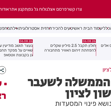
צרו קשר
פרסם אצלנו
לוח גל גפן
תקנון אתר
אודות
כללי
עמוד הבית ראשי
טעים להכיר
תחזית אסטרולוגית
אילת
מחפשי
06.08.26
06.08.26
 אלים
חולון תקבל 2.5 מיליון שקלים
נעצר תושב מודיעין ע
להפחתת זיהום האוויר מתחבורה
שאיים על מפקד תחנ
גן בקבוצת ווטסאפ
יון
ש הממשלה לשעבר
ע
ון לציון
רא