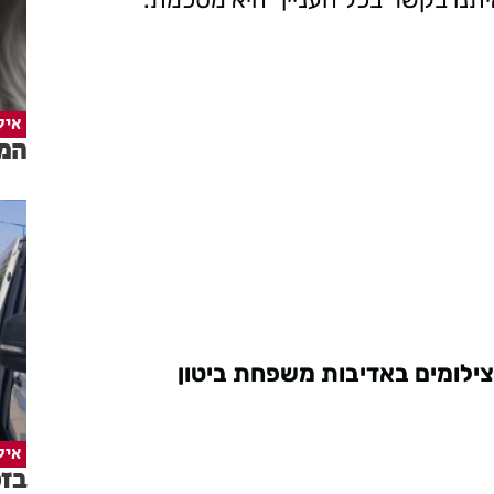
איל
המד
צילומים באדיבות משפחת ביטון
איל
בזכ