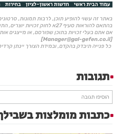
עמוד הבית ראשי
חדשות ראשון-לציון
בחירות
ר
באתר זה עשוי להופיע תוכן, לרבות תמונות, סרטוני
בהתאם להוראות סעיף 27א לחוק זכויות יוצרים, התשס"ח–2007.
אם אתם בעלי זכויות בתוכן שפורסם, או מייצגים אות
[Manager@gal-gefen.co.il]
כל פנייה תיבדק בהקדם, ובמידת הצורך יינתן קרדיט
תגובות
הוסיפו תגובה
כתבות מומלצות בשבילך