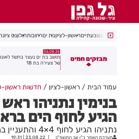
רמת גן
גבעתיים
ראשון-לציון
בת ים
רחובות
חולון
נס ציונה
06.08.26
00:32
שורה ענקית לבעלי העסקים
תושב בת ים נעצר בחשד לאונס
מבזקים חמים
התושבים בעיר!
של צעירה בת 18
עמוד הבית
ראשון-לציון
חדשות ראשון-לצ
בנימין נתניהו רא
הגיע לחוף הים בראש
נתניהו הגיע לחוף 4×4 והתעניין בנושא פינוי המסעדות
מערכת האתר
כ"ו אב התשפ"ב
23.08.22 | 19:31