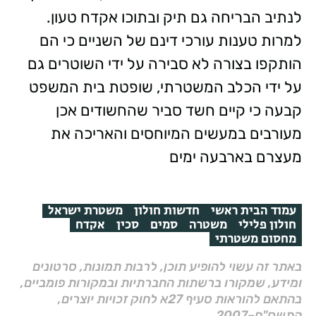
לנתיב הבריחה גם תיק ובתוכו אקדח טעון.
למרות טענות עורכי דינם של השניים כי הם
הותקפו בצורה לא סבירה על ידי השוטרים גם
על ידי הכלב המשטרתי, שופטת בית המשפט
קבעה כי קיים חשד סביר שהחשודים אכן
מעורבים במעשים המיוחסים והאריכה את
מעצרם בארבעה ימים
עמוד הבית ראשי
חדשות חולון
משטרת ישראל
חולון פלילי
משטרה
סמים
סכין
אקדח
מחסום משטרתי
באתר זה עשוי להופיע תוכן, לרבות תמונות, סרטונים
ומידע, שמקורו ברשתות החברתיות ובמקורות פומביים,
בהתאם להוראות סעיף 27א לחוק זכויות יוצרים,
התשס"ח–2007.