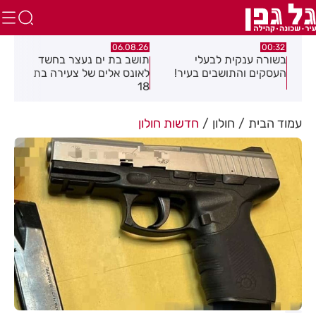
.26
06.08.26
00:32
יים
בשורה ענקית לבעלי
תושב בת ים נעצר בחשד
העסקים והתושבים בעיר!
לאונס אלים של צעירה בת
שקל
18
האו
עמוד הבית
חולון
חדשות חולון