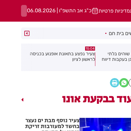
כ"ג אב התשפ"ו | 06.08.2026
מדיניות פרטיות
ם בית חם
14:37
14:52
ופנוע בכניסה
כתב אישום נגד תושבת בת ים
בן 91 מ
בעקבות התעללות בפעוטות בגן בתל
אישתו בדקי
אביב
וד בבקעת אונו
צעיר נוסף מבת ים נעצר
בחשד למעורבות זריקת