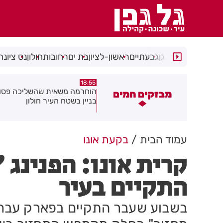
רמת גן
גבעתיים
ראשון-לציון
בת ים
רחובות
חולון
נס ציונה
18:48
18:55
וחרמה משאית שהשליכה פסולת
תושב בת ים נעצר עם
מבזקים חמים
ניין בשטח העיר חולון
ברכבו
עמוד הבית
בקעת אונו
קרית אונו: הפנינג 
התקיים בעיר
בשבוע שעבר התקיים בפארק עבר הי