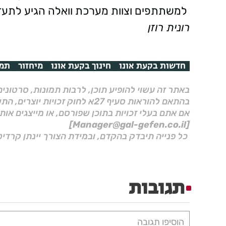
למשתתפים וצוות מערכת וואלה הגיע לתעד
רונית רוזן
חדשות בקעת אונו
חינוך בקעת אונו
מיחזור
תמי
באתר זה עשוי להופיע תוכן, לרבות תמונות, סרטוני
בהתאם להוראות סעיף 27א לחוק זכויות יוצרים, התשס"ח–2007.
אם אתם בעלי זכויות בתוכן שפורסם, או מייצגים אות
[Manager@gal-gefen.co.il]
כל פנייה תיבדק בהקדם, ובמידת הצורך יינתן קרדיט
תגובות
הוסיפו תגובה