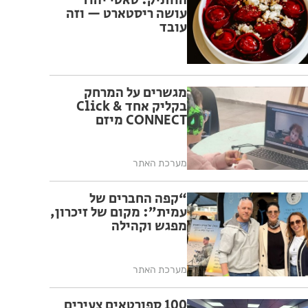
הוותיק: טאטי יהוד
עושה ריסטארט — וזה
עובד
מגשרים על המרחק
בקליק אחד Click &
CONNECT מיזם
מערכת האתר
“קפה החברים של
עמית”: מקום של זיכרון,
מפגש וקהילה
מערכת האתר
100 ספורטאים צעירים