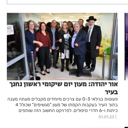
אור יהודה: מעון יום שיקומי ראשון נחנך
בעיר
פעוטות בגילאי 0-3 עם צרכים מיוחדים מקבלים מעתה מענה
בתוך העיר בעקבות הקמתו של מעון "מגשימים" שכולל 4
כיתות ו-6 חדרי טיפולים. לפרויקט החשוב הזה שותפים
העירייה, משרד הרווחה, הביטוח הלאומי, קרן שלום ועמותת
01.01.23
אלווין. ראש העיר, ליאת שוחט: "מאמינה באמונה שלמה
שהפעוטות שנכנסים בשערי המעון הזה יוכלו להגשים יום אחד