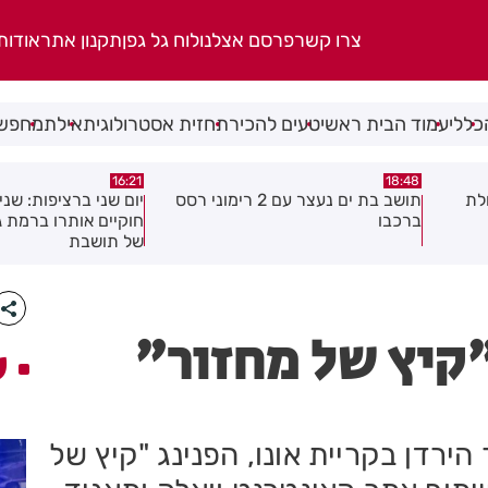
צרו קשר
פרסם אצלנו
לוח גל גפן
תקנון אתר
אודות
כללי
עמוד הבית ראשי
טעים להכיר
תחזית אסטרולוגית
אילת
מחפשי
15:04
16:21
 2 רימוני רסס
יום שני ברציפות: שני שוהים בלתי
צעיר נפצע בתאונת א
חוקיים אותרו ברמת גן בעקבות דיווח
לראשון לציון
של תושבת
"קיץ של מחזור"
ע
רדן בקריית אונו, הפנינג "קיץ של