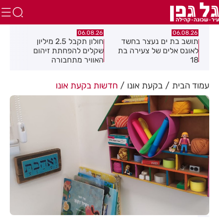
.26
06.08.26
06.08.26
חולון תקבל 2.5 מיליון
נעצר תושב מודיעין עילית
מקה
ת
שקלים להפחתת זיהום
בחשד שאיים על מפקד
לציו
האוויר מתחבורה
תחנת בני ברק–רמת גן
בקבוצת ווטסאפ
עמוד הבית
בקעת אונו
חדשות בקעת אונו