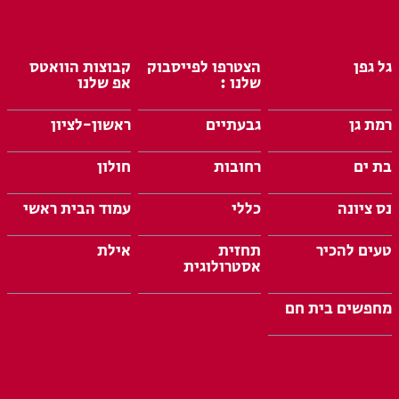
גל גפן
הצטרפו לפייסבוק
קבוצות הוואטס
שלנו :
אפ שלנו
רמת גן
גבעתיים
ראשון-לציון
בת ים
רחובות
חולון
נס ציונה
כללי
עמוד הבית ראשי
טעים להכיר
תחזית
אילת
אסטרולוגית
מחפשים בית חם