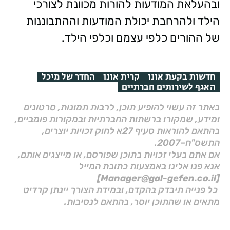
ובהעלאת המודעות להורות מכוונת לצורכי
הילד ולהרחבת יכולת המודעות וההתבוננות
של ההורים כלפי עצמם וכלפי הילד.
חדשות בקעת אונו
קרית אונו
החדר של מיכל
האגף לשירותים חברתיים
באתר זה עשוי להופיע תוכן, לרבות תמונות, סרטונים
ומידע, שמקורו ברשתות החברתיות ובמקורות פומביים,
בהתאם להוראות סעיף 27א לחוק זכויות יוצרים,
התשס"ח–2007.
אם אתם בעלי זכויות בתוכן שפורסם, או מייצגים אותם,
אנא פנו אלינו באמצעות כתובת המייל
[Manager@gal-gefen.co.il]
כל פנייה תיבדק בהקדם, ובמידת הצורך יינתן קרדיט
מתאים או שהתוכן יוסר, בהתאם לנסיבות.