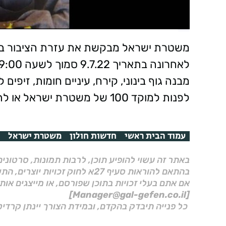
מבנה גוף בינוני, קירח, עיניים חומות, זיפי
לפנות למוקד 100 של משטרת ישראל או לתחנת חולון בטלפון 035027911
עמוד הבית ראשי
חדשות חולון
משטרת ישראל
באתר זה עשוי להופיע תוכן, לרבות תמונות, סרטוני
בהתאם להוראות סעיף 27א לחוק זכויות יוצרים, התשס"ח–2007.
אם אתם בעלי זכויות בתוכן שפורסם, או מייצגים אות
[Manager@gal-gefen.co.il]
כל פנייה תיבדק בהקדם, ובמידת הצורך יינתן קרדיט