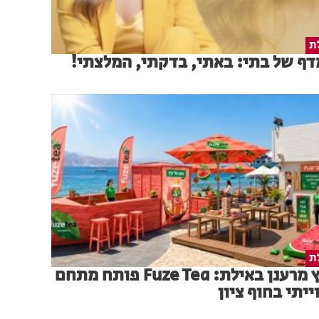
ת
ף של בתי: באתי, בדקתי, המלצתי!
ת
קיץ מרענן באילת: Fuze Tea פותח מתחם
ייתי בחוף ציון