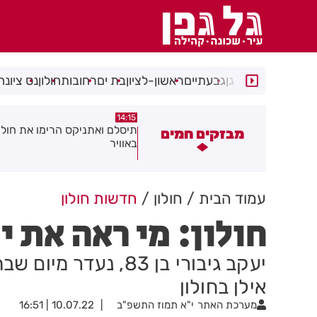
רמת גן
גבעתיים
ראשון-לציון
בת ים
רחובות
חולון
נס ציונה
14:15
14:31
צוע בהתהפכות רכב בכניסה לאזור
תיסלם ואתניקס הרימו את חולון
מבזקים חמים
תעשייה בחולון
באוויר
עמוד הבית
חולון
חדשות חולון
חולון: מי ראה את י
יעקב גיבורי בן 83, נ
אילן בחולון
מערכת האתר
י"א תמוז התשפ"ב
10.07.22 | 16:51