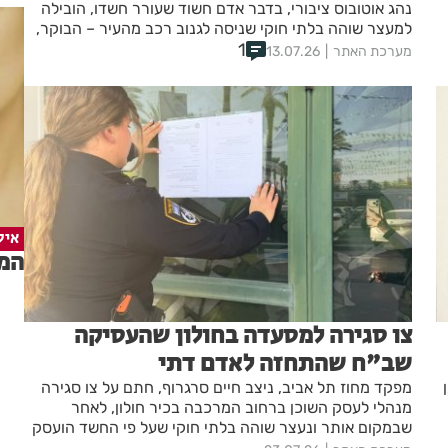
נהג אוטובוס ציבורי, בדבר אדם חשוד שעורר חשדו, הובילה
למעצר שוהה בלתי חוקי שניסה לגנוב רכב מהעיר – הבוקר,
הוגש נגדו כתב אישום
1
מערכת האתר
13.07.26
איל
המד
צו סגירה למסעדה בחולון שהעסיקה
שב"ח שהתחזה לאדם דתי
מפקד מחוז תל אביב, ניצב חיים סרגרוף, חתם על צו סגירה
מנהלי לעסק השוכן ברחוב המרכבה בכיר חולון, לאחר
שבמקום אותר ונעצר שוהה בלתי חוקי שעל פי החשד הועסק
במקום