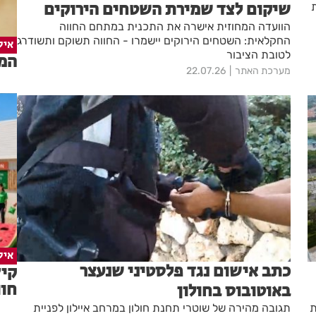
שיקום לצד שמירת השטחים הירוקים
הוועדה המחוזית אישרה את התכנית במתחם החווה
החקלאית: השטחים הירוקים יישמרו - החווה תשוקם ותשודרג
איל
לטובת הציבור
המד
מערכת האתר
22.07.26
איל
כתב אישום נגד פלסטיני שנעצר
חוו
באוטובוס בחולון
ת
תגובה מהירה של שוטרי תחנת חולון במרחב איילון לפניית