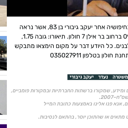
משטרת ישראל מבקשת את עזרת הציבור בחיפושיה אחר יעקב גיבורי בן 83, אשר נראה
לאחרונה בתאריך 9.7.22 סמוך לשעה 09:00 ברחוב בר אילן 7 חולון. תיאורו: גובה 1.75,
ם לבנים. כל היודע דבר על מקום הימצאו מתבקש
משטרה
נעדר
יעקב גיבורי
ם ומידע, שמקורו ברשתות החברתיות ובמקורות פומביים,
ם, אנא פנו אלינו באמצעות כתובת המייל
 מתאים או שהתוכן יוסר, בהתאם לנסיבות.