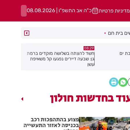
כ"ה אב התשפ"ו | 08.08.2026
מדיניות פרטיות
ם בית חם
05:43
08:29
ת ים
חשד להצתה בשלושה מוקדים ברמת
הסוף לקורקי
גן: שבעה דיירים נפגעו קל משאיפת
עשן
וד בחדשות חולון
פצוע בהתהפכות רכב
בכניסה לאזור התעשייה