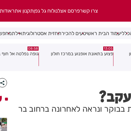
צרו קשר
פרסם אצלנו
לוח גל גפן
תקנון אתר
אודות
כללי
עמוד הבית ראשי
טעים להכיר
תחזית אסטרולוגית
אילת
מחפשי
08:58
13:05
פצוע בתאונת אופנוע במרכז חולון
גופה נפלטה אל חוף ב
עקב?
ע
עדר מיום שבת בבוקר ונראה לאחרונה ברחוב בר