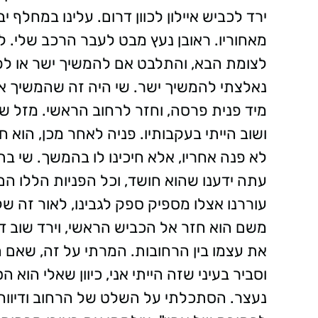
ירד לכביש איילון לכוון דרום. עלינו במחלף יב
מאחוריו. ראובן נעץ מבט לעבר הרכב שלי. 
לצומת הבא, והתלבט אם להמשיך ישר או לפנו
נאלצתי להמשיך ישר. שי היה זה שהמשיך אח
מיד פנית פרסה, וחזר לרחוב הראשי. מזל 
ושוב הייתי בעקבותיו. פניה לאחר מכן, הוא
לא פנה אחריו, אלא חיכינו לו בהמשך. שי ב
עתה ידענו שהוא חושד, וכל הפניות הללו ה
עוררנו אצלו מספיק ספק לגבינו, לאור זה של
משם הוא חזר אל הכביש הראשי, וירד שוב דר
את עצמו בין הרחובות. המרתי על זה, שאם ה
וסביר בעיני שזה הייתי אני, כיוון שאלי הוא
נעצר. הסתכלתי על השלט של הרחוב ודיווחת