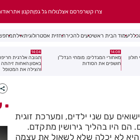
צרו קשר
פרסם אצלנו
לוח גל גפן
תקנון אתר
אודו
כללי
עמוד הבית ראשי
טעים להכיר
תחזית אסטרולוגית
אילת
מחפשי
13:54
14:04
ן
תגובה אלרגית חריפה כמעט הסתיימה
משמר שכונות רמב"ם 
באסון:האחות זיהתה את הסכנה
והצילה את המטופל
ע
שואים עם שני ילדים, ומערכת זוגית
הם היו בהליך גירושין מתקדם.
 היא לא יכלה שלא לשאול את עצמה