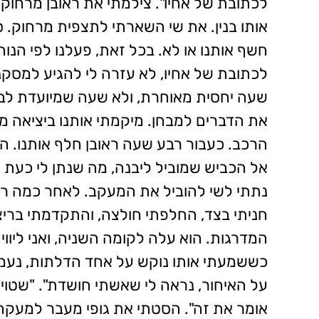
לכתובת של אחיו". צילמתי את ראובן מרחוק
אותו בנין. את שי השארתי לתצפית מרחוק. ס
חשף אותנו או לא. בכל זאת, פעלנו לפי הנ
לכתובת של אחיו, לא עזרה לי להגיע למסקנה.
שעה יחסית מאוחרת, ולא שעה שמיועדת לבי
את הדברים למבחן. מיקמתי אותנו ביציאה מה
הרכב. כעבור רבע שעה ראובן חלף אותנו. ה
אל הכביש שמוביל ליבנה, מה שנתן לי כעת 
נתתי לשי להוביל את המעקב. לאחר כמה רגע
חניתי בצד, החלפתי חולצה, והתקדמתי בריצ
המדרגות. הוא עלה לקומה השניה, ואני ליוו
כששמעתי אותו נוקש על אחד הדלתות, נעמ
על האיחור, נראה לי שאשתי חושדת". "שטוי
אומר את זה". הסטתי את גופי מעבר למעקה