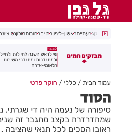
רמת גן
גבעתיים
ראשון-לציון
בת ים
רחובות
חולון
נס ציונה
14:08
14:49
י לראש השנה לחיילות ולחיילי חולון
מאחורי המגדלים: מומחי הנדל"
מבזקים חמים
למתנדבות ומתנדבי השירות
חושפים את הסודות
לאומי-אזרחי
עמוד הבית
כללי
חוקר פרטי
הסוד
סיפורה של נעמה היה די שגרתי. ני
שמתדרדרת בקצב מתגבר זה שנים. 
ראובן הסכים לכל תנאי שהציבה .