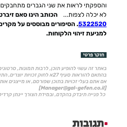
והספקתי לראות את שני הגברים מתחבקים 
לא יכלה לצפות...
הכותב הינו סאם זיברט
5322520
. הסיפורים מבוססים על מקרים 
למניעת זיהוי הלקוחות.
חוקר פרטי
באתר זה עשוי להופיע תוכן, לרבות תמונות, סרטוני
בהתאם להוראות סעיף 27א לחוק זכויות יוצרים, התשס"ח–2007.
אם אתם בעלי זכויות בתוכן שפורסם, או מייצגים אות
[Manager@gal-gefen.co.il]
כל פנייה תיבדק בהקדם, ובמידת הצורך יינתן קרדיט
תגובות