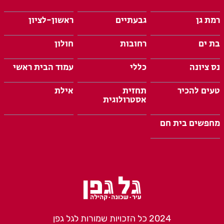
רמת גן
גבעתיים
ראשון-לציון
בת ים
רחובות
חולון
נס ציונה
כללי
עמוד הבית ראשי
טעים להכיר
תחזית
אילת
אסטרולוגית
מחפשים בית חם
2024 כל הזכויות שמורות לגל גפן