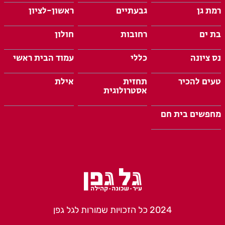
רמת גן
גבעתיים
ראשון-לציון
בת ים
רחובות
חולון
נס ציונה
כללי
עמוד הבית ראשי
טעים להכיר
תחזית
אילת
אסטרולוגית
מחפשים בית חם
2024 כל הזכויות שמורות לגל גפן