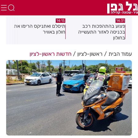
:58
13:05
14:15
תיסלם ואתניקס הרימו את
פצוע בתאונת אופנוע במרכז
גופ
חולון באוויר
חולון
עמוד הבית
ראשון-לציון
חדשות ראשון-לציון