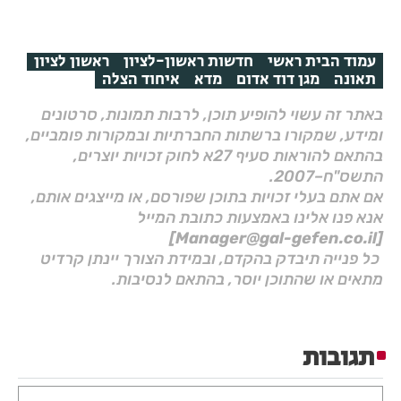
עמוד הבית ראשי
חדשות ראשון-לציון
ראשון לציון
תאונה
מגן דוד אדום
מדא
איחוד הצלה
באתר זה עשוי להופיע תוכן, לרבות תמונות, סרטונים
ומידע, שמקורו ברשתות החברתיות ובמקורות פומביים,
בהתאם להוראות סעיף 27א לחוק זכויות יוצרים,
התשס"ח–2007.
אם אתם בעלי זכויות בתוכן שפורסם, או מייצגים אותם,
אנא פנו אלינו באמצעות כתובת המייל
[Manager@gal-gefen.co.il]
כל פנייה תיבדק בהקדם, ובמידת הצורך יינתן קרדיט
מתאים או שהתוכן יוסר, בהתאם לנסיבות.
תגובות