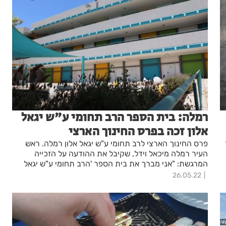
רמלה: בית הספר הרב תחומי ע"ש יגאל
אלון זכה בפרס החינוך הארצי
פרס החינוך הארצי לרב תחומי ע"ש יגאל אלון רמלה. ראש
העיר רמלה מיכאל וידל, שקיבל את ההודעה על הזכייה
המרגשת: "אני מברך את בית הספר 'הרב תחומי ע"ש יגאל
אלון', את הצוות החינוכי, בראשם המנהל ברק פרידמן ואת
26.05.22
התלמידים, שזהו בהחלט גם הפרס שלהם, על הזכייה בפרס
החינוך הארצי המביאה כבוד גדול הן לבית הספר והן לעיר
כולה