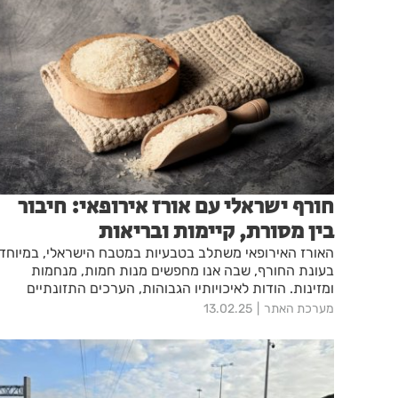
חורף ישראלי עם אורז אירופאי: חיבור
בין מסורת, קיימות ובריאות
האורז האירופאי משתלב בטבעיות במטבח הישראלי, במיוחד
בעונת החורף, שבה אנו מחפשים מנות חמות, מנחמות
ומזינות. הודות לאיכויותיו הגבוהות, הערכים התזונתיים
המרשימים ויכולתו להשתלב במגוון רחב של תבשילים, הוא
מערכת האתר
13.02.25
מציע חוויית טעמים עשירה ומגוונת