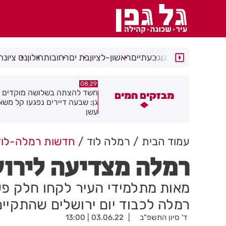
רמת גן
גבעתיים
ראשון-לציון
בת ים
רחובות
חולון
נס ציונה
05:43
08:29
שד להצתה בשלושה מוקדים ברמת
הסוף לקורקינטים הציבוריים בח
מבזקים חמים
ן: שבעה דיירים נפגעו קל משאיפת
שן
עמוד הבית
רמלה לוד
חדשות רמלה-לוד
רמלה מצדיעה לירו
מאות מתלמידי העיר לקחו חלק פע
רמלה לכבוד יום ירושלים שהתקיי
ד' סיון התשפ"ב
03.06.22 | 13:00