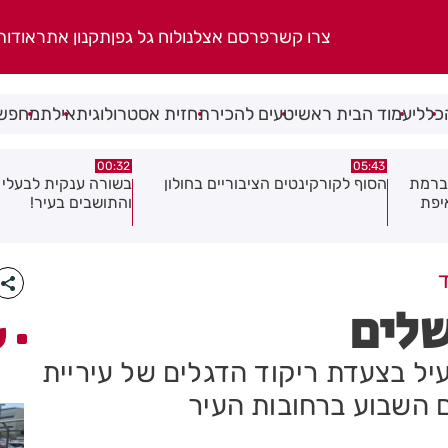
צרו קשר
פרסם אצלנו
לוח גל גפן
תקנון אתר
אודות
כללי
עמוד הבית ראשי
טעים להכיר
תחזית אסטרולוגית
אילת
מחפשי
06.08.26
00:32
ולון
בשורה ענקית לבעלי העסקים
תושב בת ים נעצר בח
והתושבים בעיר!
של צעירה בת 18
שלים
ע
יל בצעדת ריקוד הדגלים של עיריית
ם השבוע ברחובות העיר