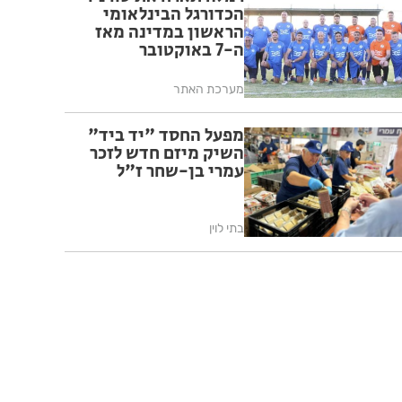
הכדורגל הבינלאומי
הראשון במדינה מאז
ה-7 באוקטובר
מערכת האתר
מפעל החסד "יד ביד"
השיק מיזם חדש לזכר
עמרי בן-שחר ז"ל
בתי לוין