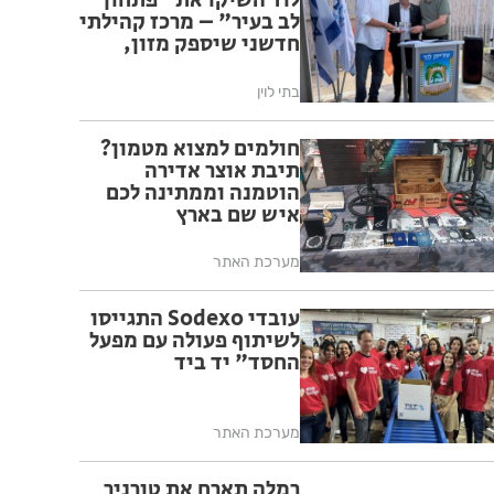
לוד השיקו את "פתחון
לב בעיר" – מרכז קהילתי
חדשני שיספק מזון,
ליווי אישי ומיצוי זכויות
לתושבי העיר
בתי לוין
חולמים למצוא מטמון?
תיבת אוצר אדירה
הוטמנה וממתינה לכם
איש שם בארץ
מערכת האתר
עובדי Sodexo התגייסו
לשיתוף פעולה עם מפעל
החסד" יד ביד
מערכת האתר
רמלה תארח את טורניר