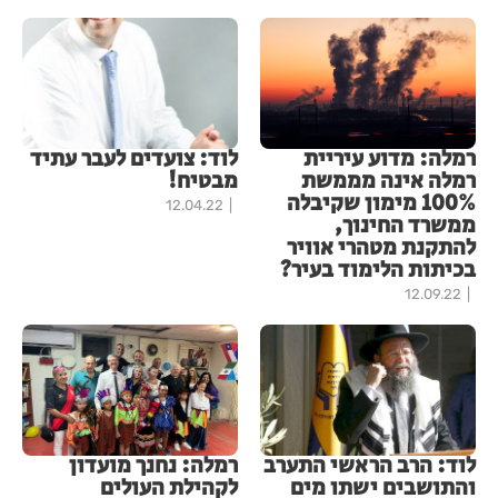
רמלה: מדוע עיריית
לוד: צועדים לעבר עתיד
רמלה אינה מממשת
מבטיח!
100% מימון שקיבלה
12.04.22
ממשרד החינוך,
להתקנת מטהרי אוויר
בכיתות הלימוד בעיר?
12.09.22
לוד: הרב הראשי התערב
רמלה: נחנך מועדון
והתושבים ישתו מים
לקהילת העולים