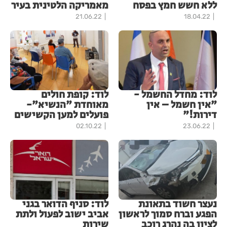
ללא חשש חמץ בפסח
מאמריקה הלטינית בעיר
21.06.22
18.04.22
לוד: מחדל החשמל -
לוד: קופת חולים
"אין חשמל – אין
מאוחדת "הנשיא"-
דירות!"
פועלים למען הקשישים
02.10.22
23.06.22
נעצר חשוד בתאונת
לוד: סניף הדואר בגני
הפגע וברח סמוך לראשון
אביב ישוב לפעול ולתת
לציון בה נהרג רוכב
שירות