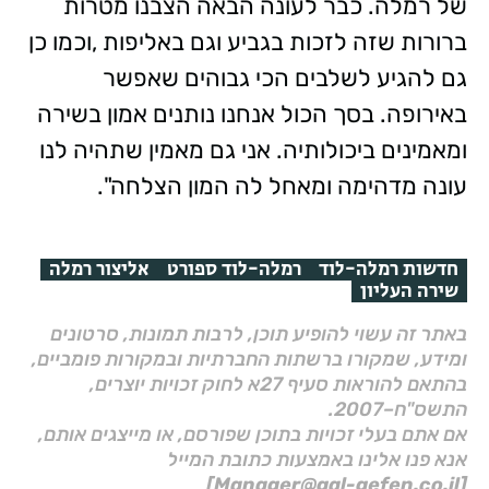
של רמלה. כבר לעונה הבאה הצבנו מטרות
ברורות שזה לזכות בגביע וגם באליפות ,וכמו כן
גם להגיע לשלבים הכי גבוהים שאפשר
באירופה. בסך הכול אנחנו נותנים אמון בשירה
ומאמינים ביכולותיה. אני גם מאמין שתהיה לנו
עונה מדהימה ומאחל לה המון הצלחה".
חדשות רמלה-לוד
רמלה-לוד ספורט
אליצור רמלה
שירה העליון
באתר זה עשוי להופיע תוכן, לרבות תמונות, סרטונים
ומידע, שמקורו ברשתות החברתיות ובמקורות פומביים,
בהתאם להוראות סעיף 27א לחוק זכויות יוצרים,
התשס"ח–2007.
אם אתם בעלי זכויות בתוכן שפורסם, או מייצגים אותם,
אנא פנו אלינו באמצעות כתובת המייל
[Manager@gal-gefen.co.il]