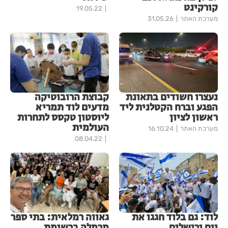
קורקינט
19.05.22
מערכת האתר
31.05.26
נעצרו חשודים בתאונת
קבוצת הרובוטיקה
הפגע וברח הקטלנית ליד
מדעים לוד תמריא
ראשון לציון
ליוסטון טקסס לתחרות
העולמית
מערכת האתר
16.10.24
08.04.22
לוד: גם בלוד חגגו את
גאווה רמלאית: בתי ספר
יום ירושלים
מרמלה ברשימת