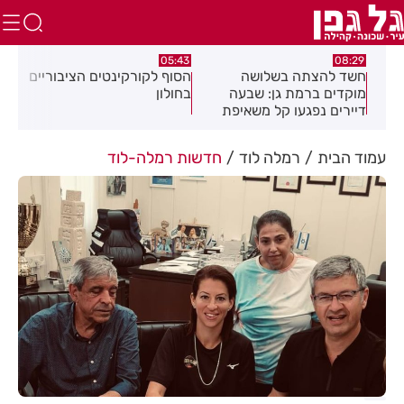
:32
05:43
08:29
ים
חשד להצתה בשלושה
הסוף לקורקינטים הציבוריים
בשו
מוקדים ברמת גן: שבעה
בחולון
העס
דיירים נפגעו קל משאיפת
עשן
עמוד הבית
רמלה לוד
חדשות רמלה-לוד