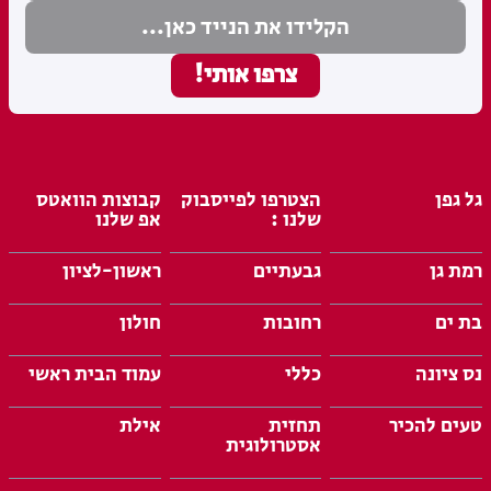
גל גפן
הצטרפו לפייסבוק
קבוצות הוואטס
שלנו :
אפ שלנו
רמת גן
גבעתיים
ראשון-לציון
בת ים
רחובות
חולון
נס ציונה
כללי
עמוד הבית ראשי
טעים להכיר
תחזית
אילת
אסטרולוגית