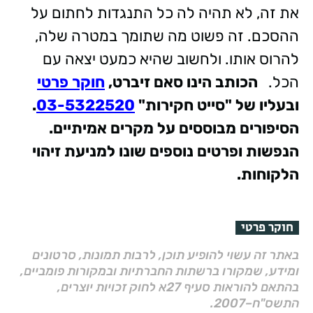
את זה, לא תהיה לה כל התנגדות לחתום על
ההסכם. זה פשוט מה שתומך במטרה שלה,
להרוס אותו. ולחשוב שהיא כמעט יצאה עם
הכל.
הכותב הינו סאם זיברט,
חוקר פרטי
ובעליו של "סייט חקירות"
03-5322520
.
הסיפורים מבוססים על מקרים אמיתיים.
הנפשות ופרטים נוספים שונו למניעת זיהוי
הלקוחות.
חוקר פרטי
באתר זה עשוי להופיע תוכן, לרבות תמונות, סרטונים
ומידע, שמקורו ברשתות החברתיות ובמקורות פומביים,
בהתאם להוראות סעיף 27א לחוק זכויות יוצרים,
התשס"ח–2007.