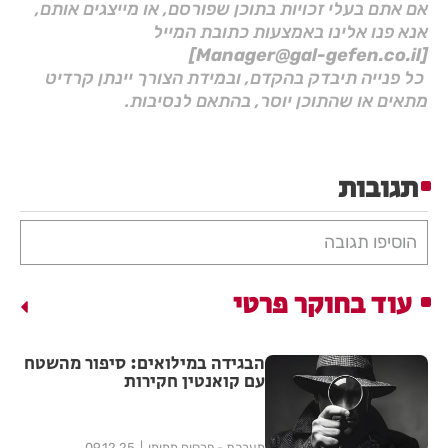
אם אתם בעלי זכויות בתוכן שפורסם, או מייצגים אותם,
אנא פנו אלינו באמצעות כתובת המייל
[Manager@gal-gefen.co.il]
כל פנייה תיבדק בהקדם, ובמידת הצורך יינתן קרדיט
מתאים או שהתוכן יוסר, בהתאם לנסיבות.
תגובות
הוסיפו תגובה
עוד בחוקר פרטי
הבגידה במילואים: סיפור מהשטח
עם קואנטין חקירות
מערכת - פרסום ממומן
09.12.25