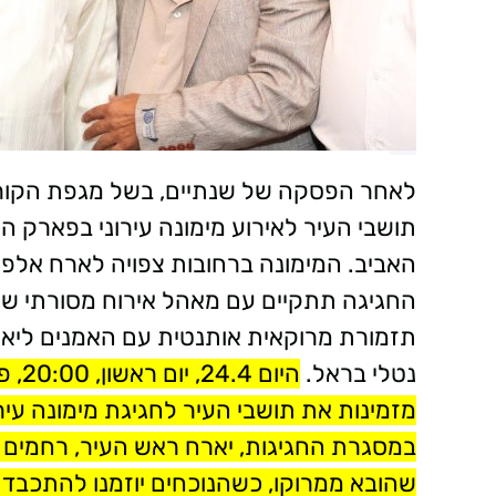
לאחר הפסקה של שנתיים, בשל מגפת הקורו
תושבי העיר לאירוע מימונה עירוני בפארק 
האביב. המימונה ברחובות צפויה לארח אלפים 
החגיגה תתקיים עם מאהל אירוח מסורתי שהו
תזמורת מרוקאית אותנטית עם האמנים ליאור
נטלי בראל.
היום 24.4, יום ראשון, 20:00, פארק המייסדים
במסגרת החגיגות, יארח ראש העיר, רחמים 
שהובא ממרוקו, כשהנוכחים יוזמנו להתכבד 