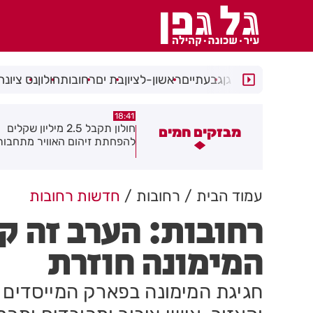
רמת גן
גבעתיים
ראשון-לציון
בת ים
רחובות
חולון
נס ציונה
18:30
18:41
חולון תקבל 2.5 מיליון שקלים
נעצר תושב מודיעין עילית בחש
מבזקים חמים
הפחתת זיהום האוויר מתחבורה
שאיים על מפקד תחנת בני בר
גן בקבוצת ווטסאפ
עמוד הבית
רחובות
חדשות רחובות
רחובות: הערב זה קו
המימונה חוזרת
חגיגת המימונה בפארק המייסדים