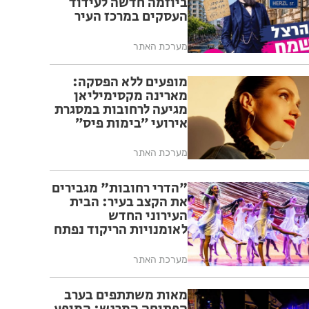
ביוזמה חדשה לעידוד
העסקים במרכז העיר
מערכת האתר
מופעים ללא הפסקה:
מארינה מקסימיליאן
מגיעה לרחובות במסגרת
אירועי ״בימות פיס״
מערכת האתר
"הדרי רחובות" מגבירים
את הקצב בעיר: הבית
העירוני החדש
לאומנויות הריקוד נפתח
ברחובות
מערכת האתר
מאות משתתפים בערב