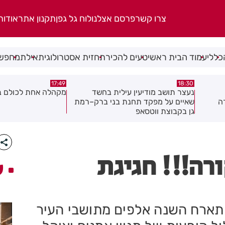
צרו קשר
פרסם אצלנו
לוח גל גפן
תקנון אתר
אודות
כללי
עמוד הבית ראשי
טעים להכיר
תחזית אסטרולוגית
אילת
מחפשי
17:02
17:49
ד
מקהלה אחת לכולם בראשון לציון
תושב חולון נעדר כבר
ק–רמת
רה!!! חגיגת
ע
 תארח השנה אלפים מתושבי העיר