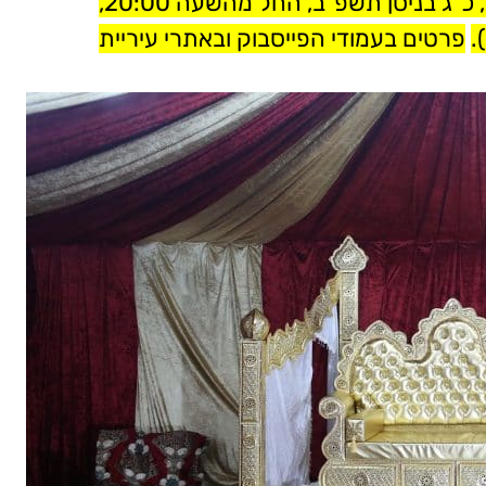
העירונית תתקיים היום יום ראשון (24.4.22), כ"ג בניסן תשפ"ב, החל מהשעה 20:00,
.
פרטים בעמודי הפייסבוק ובאתרי עיריית