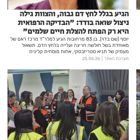
הגיע בגלל לחץ דם גבוה, והצוות גילה
ניצול שואה בודד: "הבדיקה הרפואית
היא רק הפתח להצלת חיים שלמים"
יוסף (שם בדוי), בן 83 מרחובות הגיע למלר"ד מרכז ראם של
מאוחדת בשל חולשה חריגה ועלייה בלחץ הדם. תשאול
מעמיק של תניא סטריזבסקי, אחות מומחית קלינית
בגריאטריה, חשף מציאות כואבת: ניצול שואה ערירי, שילדיו
מערכת האתר
25.06.26
מעבר לים, הסובל מהזנחה עצמית ומאובדן זיכרון. בזכות
מעטפת טיפולית רב-מקצועית, הוא זכה למיצוי זכויות,
השגחה צמודה ואיכות חיים מחודשת: "אנחנו לא משחררים
מטופל בסיכון עד שמוצאים לו פתרון"