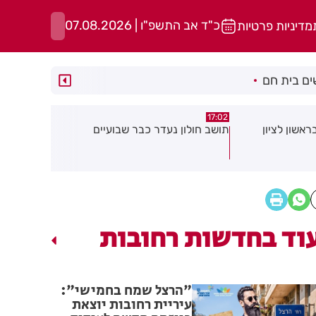
כ"ד אב התשפ"ו | 07.08.2026
מדיניות פרטיות
ם בית חם
15:13
15:21
 שבועיים
"הרצל שמח בחמישי": עיריית רחובות
נפגעת בעבו
יוצאת ביוזמה חדשה לעידוד העסקים
שחשוב לדעת
במרכז העיר
שלך
וד בחדשות רחובות
"הרצל שמח בחמישי":
עיריית רחובות יוצאת