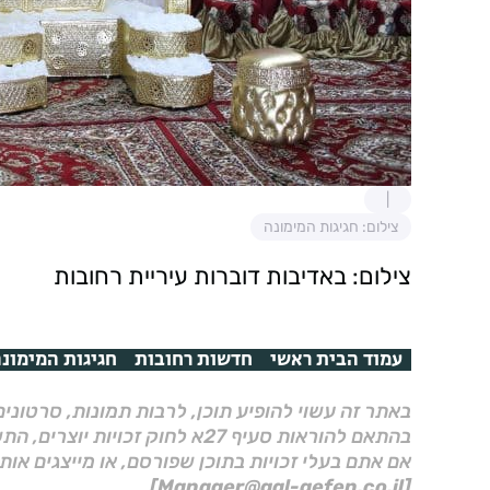
צילום: חגיגות המימונה
צילום: באדיבות דוברות עיריית רחובות
עמוד הבית ראשי
חדשות רחובות
חגיגות המימונ
באתר זה עשוי להופיע תוכן, לרבות תמונות, סרטוני
בהתאם להוראות סעיף 27א לחוק זכויות יוצרים, התשס"ח–2007.
אם אתם בעלי זכויות בתוכן שפורסם, או מייצגים אות
[Manager@gal-gefen.co.il]