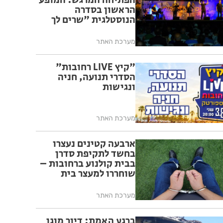
הפתיחה המרגש: המופע
הראשון בסדרה
הנוסטלגית "שרים לך
רחובות" יצא לדרך בפעם
ה-17
מערכת האתר
"קיץ LIVE רחובות"
הסדרי תנועה, חניה
ונגישות
מערכת האתר
ארבעה קטינים נעצרו
בחשד לתקיפת סדרן
בבית קולנוע ברחובות –
שוחררו למעצר בית
מערכת האתר
ברגע האמת: דיור מוגן