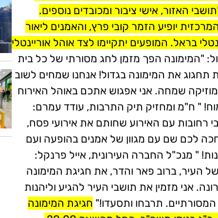
שבי האזור, אישי ציבור ומכובדים נוספים.
כזית יופיע הזמר קובי פרץ, והאמנים ליאור
טלי בראל. המופעים יתקיימו לצד אוהל אוריינטלי
: "המימונה הפך מזמן לחג מסורתי של כל בית
 תחגוג את המימונה בגדול! אנחנו שמחים לשוב
 מוזיקה שמחה. אני אפגוש אתכם באוהל האירוח
וח! " ח"מ ומחזיק תיק התרבות, עודד עמרם:
 רחובות עם האירוע שחותם את אירועי פסח,
כה לכם שם עם מגוון של אמנים בהופעה ועם
ות! " מנכ"ל החברה העירונית, אייל פרנקל:
 העיר, ברוב פאר והדר, את חגיגת המימונה
ה. אני מזמין את תושבי העיר להגיע וליהנות
המסורתיים. תרבחו ותסעדו!"
חגיגת המימונה