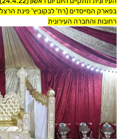
בפארק המייסדים (רח' לבקוביץ' פינת הרצל)
רחובות והחברה העירונית