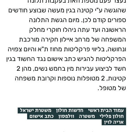
נעצר פעם נוספת וזאת בעקבות תלונה
שהוגשה ע"י קטינה בגין מעשה שבוצע חודשים
ספורים קודם לכן. מיום הגשת התלונה
הראשונה ועד עתה ניהלו חוקרי מחלק
המשפחה של מרחב איילון חקירה מורכבת
ונחושה, בליווי פרקליטות מחוז ת"א והיום צפויה
הפרקליטות להגיש כתב אישום נגד החשוד בגין
חשד לביצוע עבירות מין בחמש נשים, מהן 2
קטינות, 2 מטופלות נוספות וקרובת משפחה
של מטופל.
עמוד הבית ראשי
חדשות חולון
משטרת ישראל
חולון פלילי
משטרה
וולפסון
כתב אישום
אריה לוין