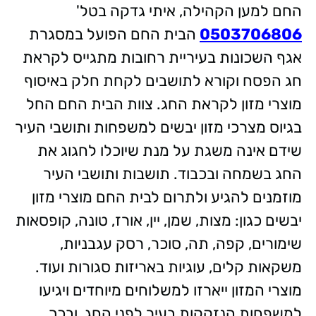
החם למען הקהילה, איתי גדקה בטל'
0503706806
הבית החם הפועל במסגרת
אגף השכונות בעיריית רחובות מתגייס לקראת
חג הפסח וקורא לתושבים לקחת חלק באיסוף
מוצרי מזון לקראת החג. צוות הבית החם החל
בגיוס מצרכי מזון יבשים למשפחות ותושבי העיר
שידם אינה משגת על מנת שיוכלו לחגוג את
החג בשמחה ובכבוד. תושבות ותושבי העיר
מוזמנים להגיע ולתרום לבית החם מוצרי מזון
יבשים כגון: מצות, שמן, יין, אורז, טונה, קופסאות
שימורים, קפה, תה, סוכר, רסק עגבניות,
משקאות קלים, עוגיות באריזות סגורות ועוד.
מוצרי המזון ייארזו למשלוחים מיוחדים ויגיעו
למשפחות הנזקקות בעיר לפני החג, ובכך