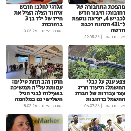
מהפכת התחבורה של
אלרגי לחלב: חובש
רחובות: חיבור חדש
איחוד הצלה הציל את
לכביש 4, יציאה נוספת
חייו של ילד בן 3
ל־431 ותחנת רכבת
ברחובות
חדשה
מערכת האתר
10.05.26
מערכת האתר
29.05.26
צפע ענק על כבלי
חוסן זהב תחת טילים:
החשמל: תיעוד חריג
עמותת על"ה ממשיכה
עצר עבודות של חברת
בפעילות לבני הגיל
החשמל ברחובות
השלישי גם במלחמה
מערכת האתר
06.07.26
מערכת האתר
18.03.26