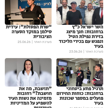
השר ישראל כ״ץ
“שרת הפסולת”: עידית
ברחובות: חנך מיצג
סילמן במוקד הסערה
בזירת נפילת הטיל
הציבורית
ונפגש עם בכירי הליכוד
מערכת האתר
25.06.26
בעיר
מערכת האתר
23.06.26
תרגיל פתע ביטחוני
"תושבת, מה את
ברחובות: כוחות החירום
חושבת?" רחובות
פועלים במספר שכונות
מזמינה את נשות העיר
בעיר
להשפיע על המדיניות