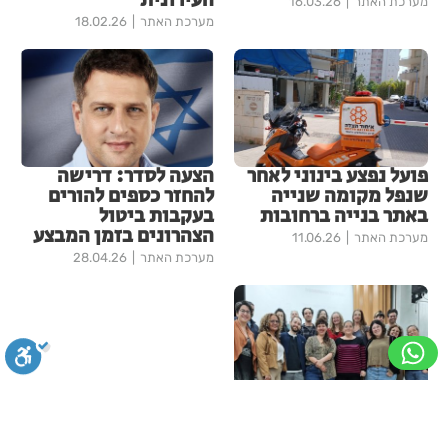
העירונית
מערכת האתר
16.03.26
מערכת האתר
18.02.26
פועל נפצע בינוני לאחר
הצעה לסדר: דרישה
שנפל מקומה שנייה
להחזר כספים להורים
באתר בנייה ברחובות
בעקבות ביטול
הצהרונים בזמן המבצע
מערכת האתר
11.06.26
מערכת האתר
28.04.26
חזון עירוני חדש
לרחובות: העירייה
סגירה
ביטול הבהובים
מונוכרום
ספיה