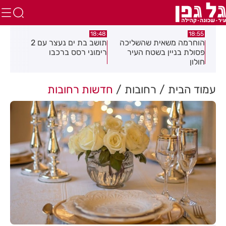
:21
18:48
18:55
את
הוחרמה משאית שהשליכה
תושב בת ים נעצר עם 2
יום
פסולת בניין בשטח העיר
רימוני רסס ברכבו
בלת
חולון
בעק
עמוד הבית
רחובות
חדשות רחובות