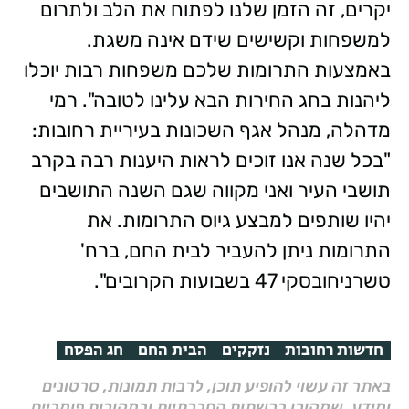
יקרים, זה הזמן שלנו לפתוח את הלב ולתרום
למשפחות וקשישים שידם אינה משגת.
באמצעות התרומות שלכם משפחות רבות יוכלו
ליהנות בחג החירות הבא עלינו לטובה". רמי
מדהלה, מנהל אגף השכונות בעיריית רחובות:
"בכל שנה אנו זוכים לראות היענות רבה בקרב
תושבי העיר ואני מקווה שגם השנה התושבים
יהיו שותפים למבצע גיוס התרומות. את
התרומות ניתן להעביר לבית החם, ברח'
טשרניחובסקי 47 בשבועות הקרובים".
חדשות רחובות
נזקקים
הבית החם
חג הפסח
באתר זה עשוי להופיע תוכן, לרבות תמונות, סרטונים
ומידע, שמקורו ברשתות החברתיות ובמקורות פומביים,