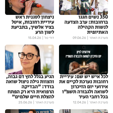
350 נשים חגגו
ניצחון לסגנית ראש
ברחובות: ערב הצדעה
עיריית רחובות, איטל
לנשות הקהילה
בציר אלשיך, בתביעת
האתיופית
לשון הרע
מערכת האתר
09.06.26
דודי טל
15.04.26
לכל איש יש שם: עיריית
הגיע בגלל לחץ דם גבוה,
רחובות נערכת לקיים את
והצוות גילה ניצול שואה
אירועי יום הזיכרון
בודד: "הבדיקה
לשואה ולגבורה תשפ״ו
הרפואית היא רק הפתח
בכל רחבי העיר
להצלת חיים שלמים"
מערכת האתר
12.04.26
מערכת האתר
25.06.26