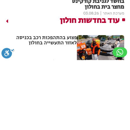
בחשד לגניבת קורקינט
מחצר בית בחולון
מערכת האתר
03.08.26
עוד בחדשות חולון
פצוע בהתהפכות רכב בכניסה
לאזור התעשייה בחולון
מערכת האתר
07.08.26
תיסלם ואתניקס הרימו את חולון
באוויר
סגירה
ביטול הבהובים
מונוכרום
ספיה
מערכת האתר
07.08.26
ניגודיות גבוהה
שחור צהוב
היפוך צבעים
הדגשת כותרות
פצוע בתאונת אופנוע במרכז חולון
הדגשת קישורים
תיאור קבוע
גופן קריא
הגדלת גופן
מערכת האתר
07.08.26