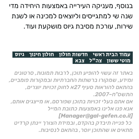
בנוסף, מעניקה העירייה באמצעות היחידה מדי
שנה שי למתגייסים וליוצאים למכינה או לשנת
שירות, עורכת מסיבת גיוס מושקעת ועוד.
עמוד הבית ראשי
חדשות חולון
חולון חינוך
גיוס
מוטי ששון
צה"ל
צבא
באתר זה עשוי להופיע תוכן, לרבות תמונות, סרטונים
ומידע, שמקורו ברשתות החברתיות ובמקורות פומביים,
בהתאם להוראות סעיף 27א לחוק זכויות יוצרים,
התשס"ח–2007.
אם אתם בעלי זכויות בתוכן שפורסם, או מייצגים אותם,
אנא פנו אלינו באמצעות כתובת המייל
[Manager@gal-gefen.co.il]
כל פנייה תיבדק בהקדם, ובמידת הצורך יינתן קרדיט
מתאים או שהתוכן יוסר, בהתאם לנסיבות.