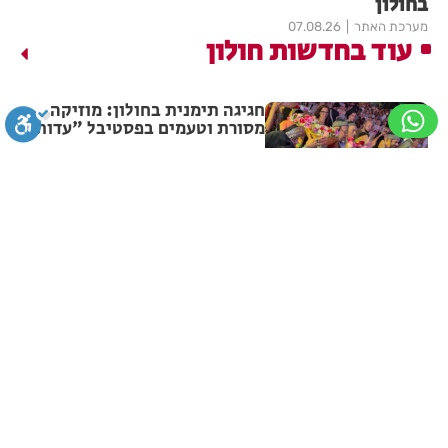
בחולון
מערכת האתר
07.08.26
עוד בחדשות חולון
חגיגה תימנית בחולון: מוזיקה,
מסורת וטעמים בפסטיבל "עדות"
מערכת האתר
12:01
סגירה
ביטול הבהובים
מונוכרום
ספיה
רימון רסס התפוצץ במרכז חולון
ניגודיות גבוהה
שחור צהוב
היפוך צבעים
הדגשת כותרות
1
מערכת האתר
07:29
החל לפעול השאטל במרכז חולון
הדגשת קישורים
תיאור קבוע
גופן קריא
הגדלת גופן
מערכת האתר
09.08.26
הקטנת גופן
הגדלת מסך
הקטנת מסך
מצב קריאה