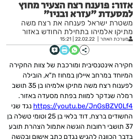
אזור: פוענח רצח הצעיר מחוץ
למסעדת "עזרא ובניו"
משטרת ישראל פענחה את רצח משה
מתיקו אלמיהו בתחילת החודש באזור
מערכת האתר
22.02.22 | 15:21
חקירה אינטנסיבית ומורכבת של צוות החקירה
המיוחד במרחב איילון במחוז ת"א, הובילה
לפענוח רצח משה מתיקו אלמיהו בן 35 תושב
רמלה שנדקר למוות בפתח מסעדה באזור.
https://youtu.be/JnGsBZV0Lf4
נגד שני
החשודים ברצח, דוד בלאי בן 25 וטומי טשלה בן
37 תושבי רחובות הוגשה אתמול הצהרת תובע
בדבר הכוונה להגיש נגדם כתב אישום ובקשה