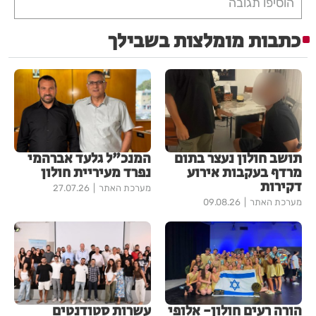
הוסיפו תגובה
כתבות מומלצות בשבילך
תושב חולון נעצר בתום
המנכ"ל גלעד אברהמי
מרדף בעקבות אירוע
נפרד מעיריית חולון
דקירות
מערכת האתר
27.07.26
מערכת האתר
09.08.26
הורה רעים חולון- אלופי
עשרות סטודנטים