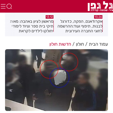
:01
13:12
13:26
ה
אקרודאנס, הפקה, כדורגל
מראשון לציון באהבה: מאות
חגי
לבנות, תיפוף ועוד:ההרשמה
תיקי בית ספר וציוד לימודי
מוז
יבה
לחוגי החברה העירונית
יחולקו לילדים לקראת
בפס
רחובות לשנת תשפ"ז
פתיחת שנת הלימודים
נמצאת בעיצומה
עמוד הבית
חולון
חדשות חולון